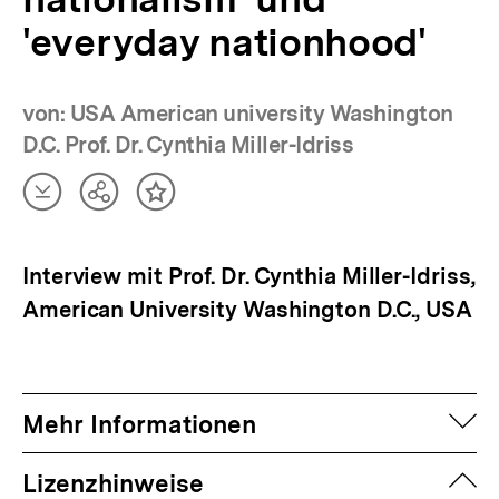
'everyday nationhood'
von: USA American university Washington
D.C. Prof. Dr. Cynthia Miller-Idriss
Artikel
Teilen
Inhalt
herunterladen
Optionen
merken
anzeigen
Interview mit Prof. Dr. Cynthia Miller-Idriss,
American University Washington D.C., USA
auf
Mehr Informationen
zuk
Lizenzhinweise