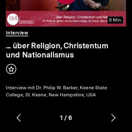
6 Min.
Video
Dauer
Interview
6
Min.
... über Religion, Christentum
und Nationalismus
Inhalt
merken
Interview mit Dr. Philip W. Barker, Keene State
College, St. Keene, New Hampshire, USA
1
/
6
Vorherigen
Nächs
Karussellinhalt
von
Inhalt
Inhalt