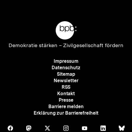
anzeigen
anzei
Meta-
Links
Zur
Demokratie stärken –
Zivilgesellschaft fördern
Startseite
der
Meta-
Impressum
bpb
Navigation
Datenschutz
Sitemap
Newsletter
RSS
Kontakt
Presse
Barriere melden
Erklärung zur Barrierefreiheit
Auf
Auf
Auf
Auf
Auf
Auf
Au
Folgen
Folgen
Folgen
Folgen
Folgen
Folgen
Fol