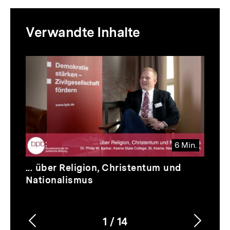
Mediatheksinhalte
Verwandte Inhalte
zur
Thematik
Inhaltskarussell
überspringen
6 Min.
Video
Dauer
... über Religion, Christentum und
6
Nationalismus
Min.
1
/
14
Vorherigen
Nächs
Karussellinhalt
von