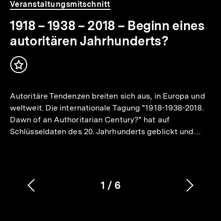
Video
Dauer
Veranstaltungsmitschnitt
3
Min.
1918 – 1938 – 2018 – Beginn eines
autoritären Jahrhunderts?
Inhalt
merken
Autoritäre Tendenzen breiten sich aus, in Europa und
weltweit. Die internationale Tagung "1918-1938-2018.
Dawn of an Authoritarian Century?" hat auf
Schlüsseldaten des 20. Jahrhunderts geblickt und…
1
/
6
Vorherigen
Nächs
Karussellinhalt
von
Inhalt
Inhalt
anzeigen
anzei