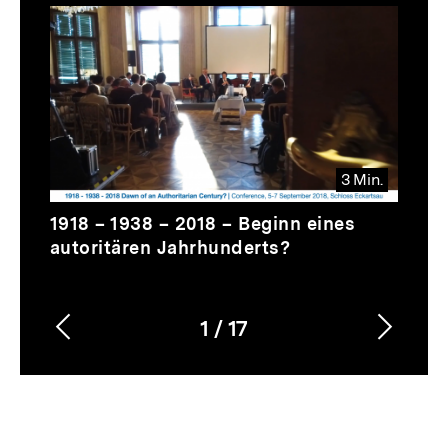
Thematik
Inhaltskarussell
überspringen
3 Min.
Video
Dauer
1918 – 1938 – 2018 – Beginn eines
3
autoritären Jahrhunderts?
Min.
1
/
17
Vorherigen
Nächs
Karussellinhalt
von
Inhalt
Inhalt
anzeigen
anzei