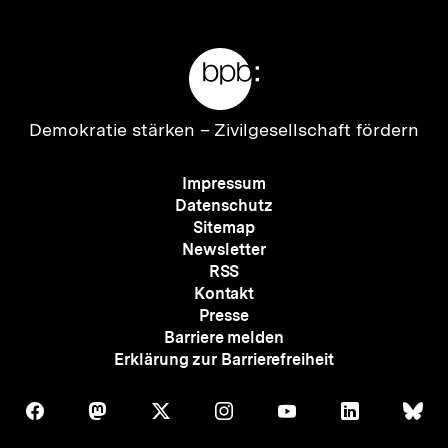
Meta-
Links
Zur
Demokratie stärken –
Zivilgesellschaft fördern
Startseite
der
Meta-
Impressum
bpb
Navigation
Datenschutz
Sitemap
Newsletter
RSS
Kontakt
Presse
Barriere melden
Erklärung zur Barrierefreiheit
Auf
Auf
Auf
Auf
Auf
Auf
Au
Folgen
Folgen
Folgen
Folgen
Folgen
Folgen
Fol
Facebook
Mastodon
X
Instagram
Youtube
LinkedIn
Bl
Sie
Sie
Sie
Sie
Sie
Sie
Sie