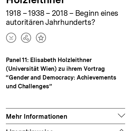
1918 – 1938 – 2018 – Beginn eines
autoritären Jahrhunderts?
Artikel
Teilen
Inhalt
herunterladen
Optionen
merken
anzeigen
Panel 11: Elisabeth Holzleithner
(Universität Wien) zu ihrem Vortrag
“Gender and Democracy: Achievements
und Challenges”
auf
Mehr Informationen