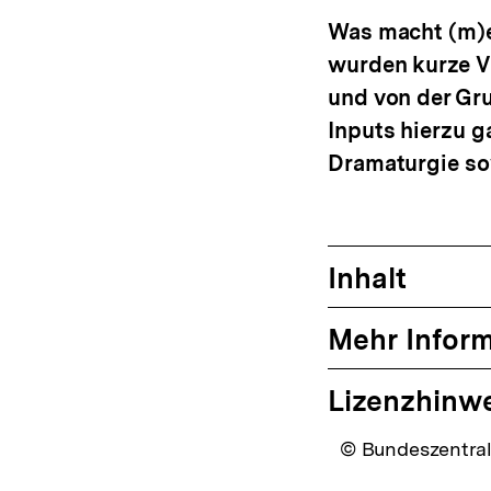
anzeigen
Was macht (m)e
wurden kurze V
und von der Gru
Inputs hierzu g
Dramaturgie so
Inhalt
Mehr Infor
Lizenzhinw
© Bundeszentrale