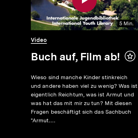
5 Min.
Audio
Dauer
Video
Dauer
Video
4 Min.
24
5
Min.
Min.
Buch auf, Film ab!
Inh
me
e
Wieso sind manche Kinder stinkreich
und andere haben viel zu wenig? Was ist
eigentlich Reichtum, was ist Armut und
was hat das mit mir zu tun? Mit diesen
Fragen beschäftigt sich das Sachbuch
"Armut.…
Frida
s, wie