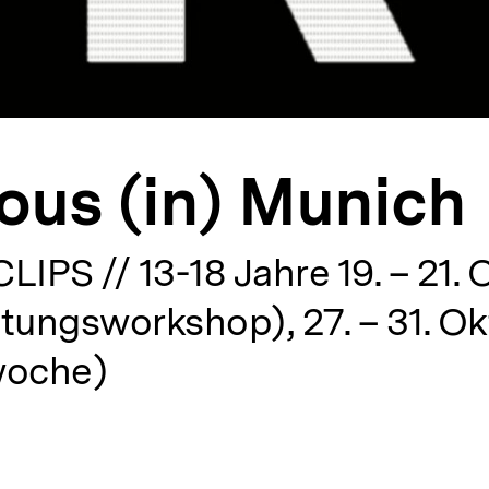
ous (in) Munich
LIPS // 13-18 Jahre 19. – 21.
tungsworkshop), 27. – 31. O
woche)
alt
rken