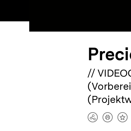
Preci
// VIDEOC
(Vorberei
(Projekt
Artikel
Teilen
Inh
drucken
Optionen
me