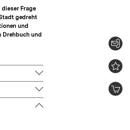
 dieser Frage
Stadt gedreht
ationen und
en Drehbuch und
Konta
0
aufklappen
Merklist
ansehen
0
Artik
aufklappen
im
Shop-
zuklappen
Warenko
ansehen