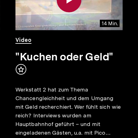
14 Min.
Video
Dauer
Video
14
Min.
"Kuchen oder Geld"
alt
rken
Inhalt
merken
Werkstatt 2 hat zum Thema
Chancengleichheit und dem Umgang
mit Geld recherchiert. Wer fühlt sich wie
reich? Interviews wurden am
Hauptbahnhof geführt – und mit
eingeladenen Gästen, u.a. mit Pico…