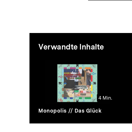
Mediatheksi
Verwandte Inhalte
zur
Thematik
4 Min.
Video
Dauer
Monopolis // Das Glück
4
Min.