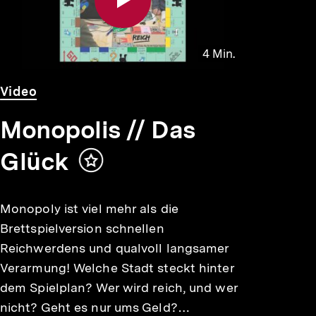
4 Min.
Video
Dauer
Video
4
Min.
Monopolis // Das
Glück
Inhalt
merken
Monopoly ist viel mehr als die
Brettspielversion schnellen
Reichwerdens und qualvoll langsamer
Verarmung! Welche Stadt steckt hinter
dem Spielplan? Wer wird reich, und wer
nicht? Geht es nur ums Geld?…