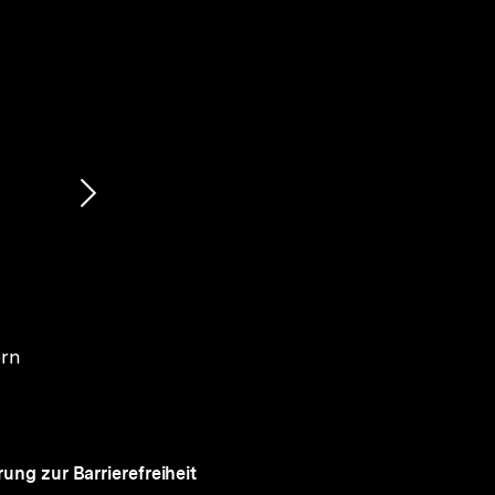
Nächsten
Inhalt
anzeigen
ern
rung zur Barrierefreiheit