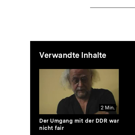
Mediatheksi
Verwandte Inhalte
zur
Inhaltskarussell
überspringen
Thematik
2 Min.
Video
Dauer
Der Umgang mit der DDR war
2
nicht fair
Min.