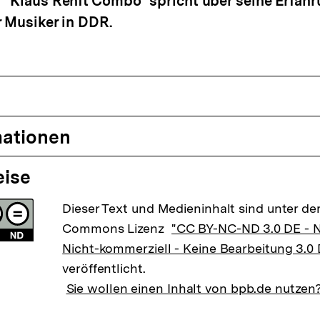
 "Klaus Renft Combo" spricht über seine Erfahr
r Musiker in DDR.
mationen
eise
Dieser Text und Medieninhalt sind unter der
Commons Lizenz
"CC BY-NC-ND 3.0 DE -
Nicht-kommerziell - Keine Bearbeitung 3.0
veröffentlicht.
Sie wollen einen Inhalt von bpb.de nutzen