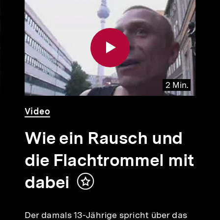
2 Min.
Video
Dauer
Video
2
Min.
Wie ein Rausch und
die Flachtrommel mit
dabei
Inhalt
merken
Der damals 13-Jährige spricht über das