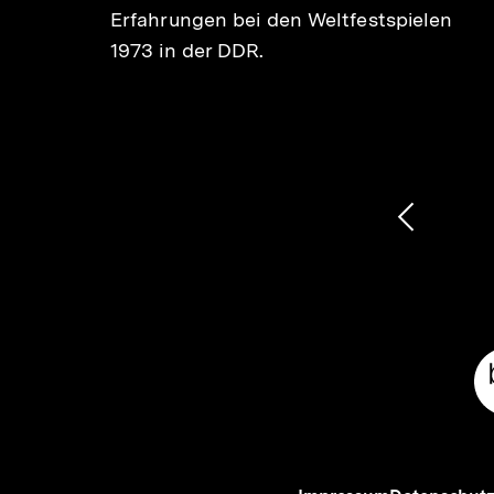
Erfahrungen bei den Weltfestspielen
r
1973 in der DDR.
 über
len
1
/
2
Karussellinhalt
von
Vorheri
Inhalt
anzeige
Meta-
Links