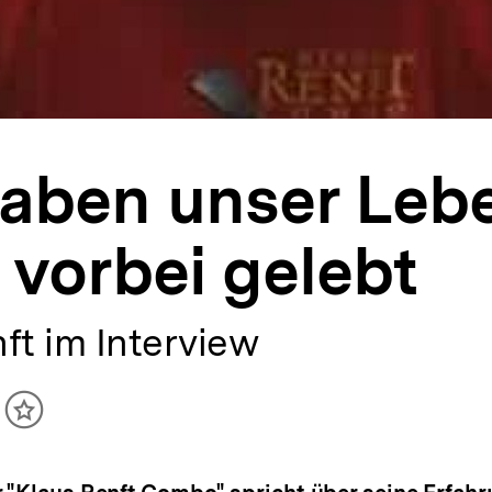
haben unser Leb
 vorbei gelebt
ft im Interview
ikel
Inhalt
cken
merken