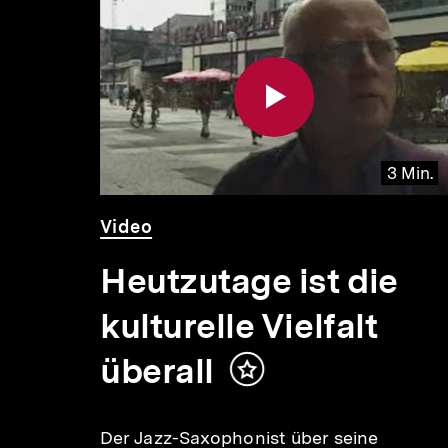
Inhaltskarousell
Inhaltskarussell
für
überspringen
weitere
Inhalte
 Min.
3 Min.
Video
Dauer
Video
3
Min.
mer
Heutzutage ist die
kulturelle Vielfalt
überall
Inhalt
merken
Der Jazz-Saxophonist über seine