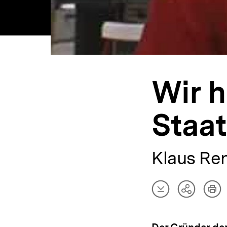
Wir 
Staat
Klaus Ren
Artikel
Art
Teilen
herunterladen
dru
Optionen
anzeigen