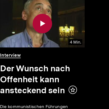
4 Min.
Video
Dauer
Interview
4
Min.
Der Wunsch nach
Offenheit kann
ansteckend sein
Inhalt
merken
Die kommunistischen Führungen