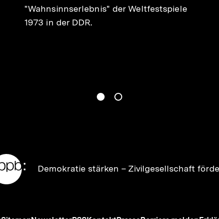
"Wahnsinnserlebnis" der Weltfestspiele
1973 in der DDR.
gen
Springe zum Inhalt
1
(
Aktueller Inhalt
)
Springe zum Inhalt
2
n
Zur
Demokratie stärken –
Zivilgesellschaft förd
Startseite
der
bpb