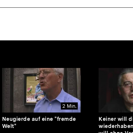
nhalte
2 Min.
Video
Dauer
Video
Dauer
Neugierde auf eine "fremde
Keiner will 
2
2
Welt"
wiederhaben,
Min.
Min.