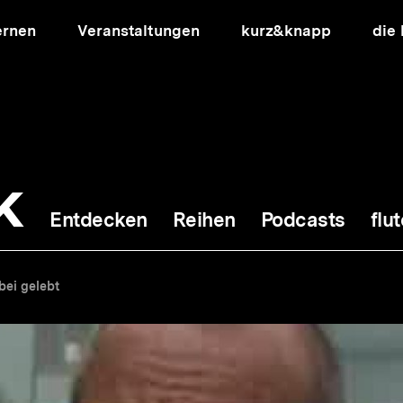
ernen
Veranstaltungen
kurz&knapp
die
k
Entdecken
Reihen
Podcasts
flut
ion
bei gelebt