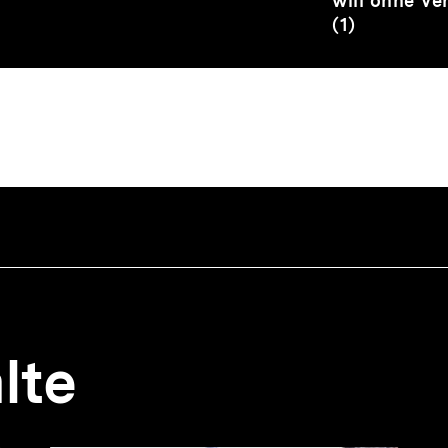
will ohne Ve
(1)
lte