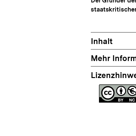
Der Gründer der
staatskritische
Inhalt
Mehr Infor
Lizenzhinw