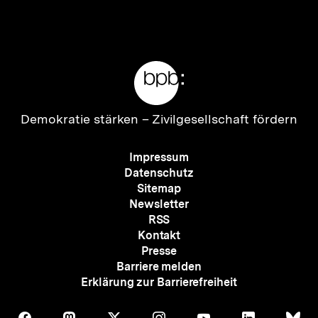
Inhalt
Inhalt
anzeigen
anzei
Meta-
Links
Zur
Demokratie stärken –
Zivilgesellschaft fördern
Startseite
der
Meta-
Impressum
bpb
Navigation
Datenschutz
Sitemap
Newsletter
RSS
Kontakt
Presse
Barriere melden
Erklärung zur Barrierefreiheit