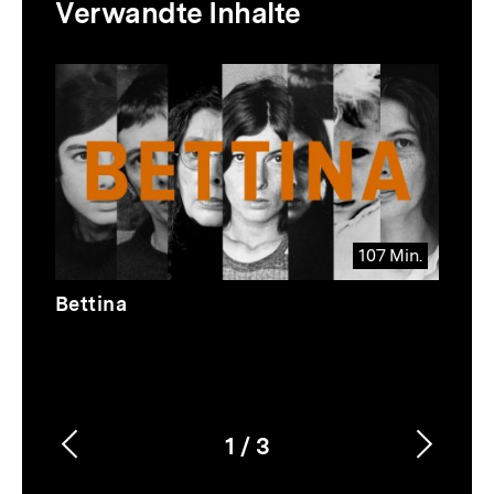
Verwandte Inhalte
zur
Thematik
Inhaltskarussell
überspringen
107 Min.
Video
Dauer
Bettina
107
Min.
1
/
3
Vorherigen
Nächs
Karussellinhalt
von
Inhalt
Inhalt