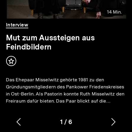
14 Min.
Video
Dauer
Interview
14
Min.
Mut zum Aussteigen aus
Feindbildern
Inhalt
merken
Das Ehepaar Misselwitz gehörte 1981 zu den
Gründungsmitgliedern des Pankower Friedenskreises
in Ost-Berlin. Als Pastorin konnte Ruth Misselwitz den
Freiraum dafür bieten. Das Paar blickt auf die…
1
/
6
Vorherigen
Nächs
Karussellinhalt
von