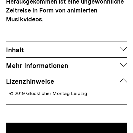
Herausgekommen ist eine ungewöhnliche
Zeitreise in Form von animierten
Musikvideos.
auf
Inhalt
auf
Mehr Informationen
zuk
Lizenzhinweise
© 2019 Glücklicher Montag Leipzig
Mediatheksinhalte