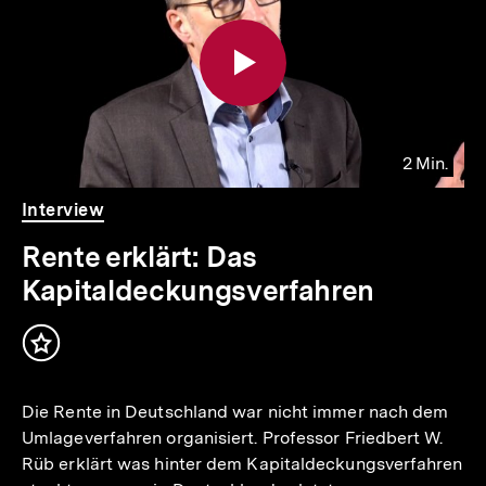
Inhalte
2 Min.
Video
Dauer
Interview
2
Min.
Rente erklärt: Das
Kapitaldeckungsverfahren
Inhalt
merken
Die Rente in Deutschland war nicht immer nach dem
Umlageverfahren organisiert. Professor Friedbert W.
Rüb erklärt was hinter dem Kapitaldeckungsverfahren