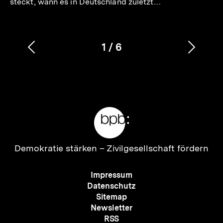
steckt, wann es in Deutschland zuletzt…
1
/
6
Vorherigen
Nächs
Karussellinhalt
von
Inhalt
Inhalt
anzeigen
anzei
Meta-
Links
Zur
Demokratie stärken –
Zivilgesellschaft fördern
Startseite
der
Meta-
Impressum
bpb
Navigation
Datenschutz
Sitemap
Newsletter
RSS