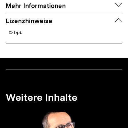
auf
Mehr Informationen
zuk
Lizenzhinweise
© bpb
Weitere Inhalte
Inhaltskarousell
Inhaltskarussell
für
überspringen
weitere