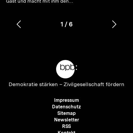
Gast und macht mit ihm den…
1
/
6
Vorherigen
Nächs
Karussellinhalt
von
Inhalt
Inhalt
anzeigen
anzei
Meta-
Links
Zur
Demokratie stärken –
Zivilgesellschaft fördern
Startseite
der
Meta-
Impressum
bpb
Navigation
Datenschutz
Sitemap
Newsletter
RSS
Kontakt