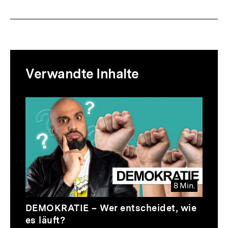
Mediatheksinhalte
Verwandte Inhalte
zur
Thematik
Inhaltskarussell
überspringen
8 Min.
Video
Dauer
DEMOKRATIE – Wer entscheidet, wie
8
es läuft?
Min.