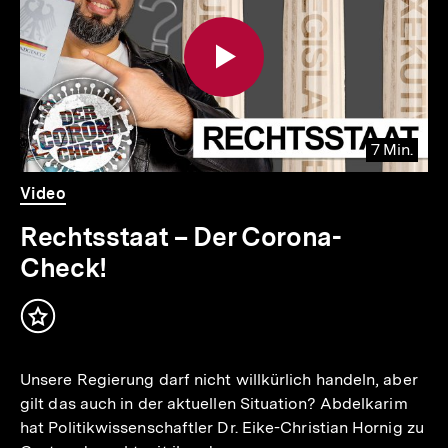
Inhalte
7 Min.
Video
Dauer
Video
7
Min.
Rechtsstaat – Der Corona-
Check!
Inhalt
merken
Unsere Regierung darf nicht willkürlich handeln, aber
gilt das auch in der aktuellen Situation? Abdelkarim
hat Politikwissenschaftler Dr. Eike-Christian Hornig zu