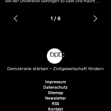
von der Universität Göttingen zu Gast und macht…
1
/
6
Vorherigen
Nächs
Karussellinhalt
von
Inhalt
Inhalt
anzeigen
anzei
Meta-
Links
Zur
Demokratie stärken –
Zivilgesellschaft fördern
Startseite
der
Meta-
Impressum
bpb
Navigation
Datenschutz
Sitemap
Newsletter
RSS
Kontakt