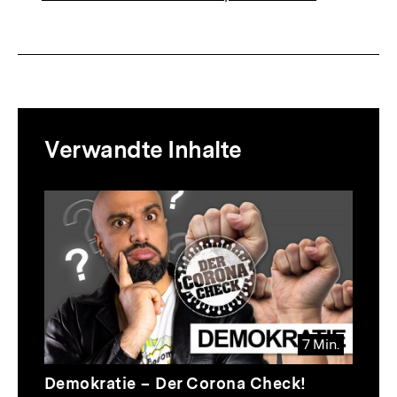
Mediatheksinhalte
Verwandte Inhalte
zur
Thematik
Inhaltskarussell
überspringen
7 Min.
Video
Dauer
Demokratie – Der Corona Check!