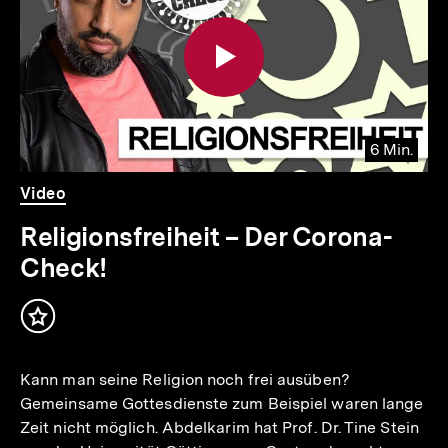
Inhalte
6 Min.
Video
Dauer
Video
6
Min.
Religionsfreiheit – Der Corona-
Check!
Inhalt
merken
Kann man seine Religion noch frei ausüben?
Gemeinsame Gottesdienste zum Beispiel waren lange
Zeit nicht möglich. Abdelkarim hat Prof. Dr. Tine Stein