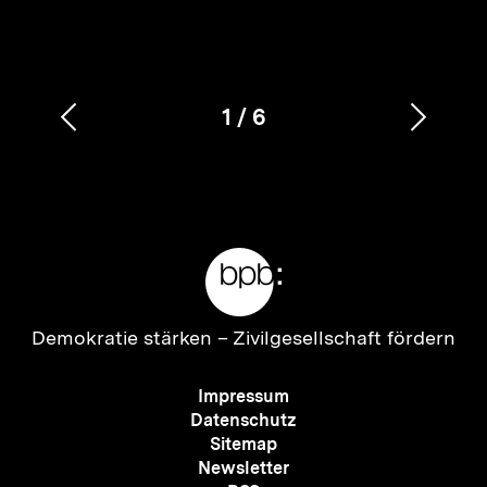
1
/
6
Vorherigen
Nächs
Karussellinhalt
von
Inhalt
Inhalt
anzeigen
anzei
Meta-
Links
Zur
Demokratie stärken –
Zivilgesellschaft fördern
Startseite
der
Meta-
Impressum
bpb
Navigation
Datenschutz
Sitemap
Newsletter