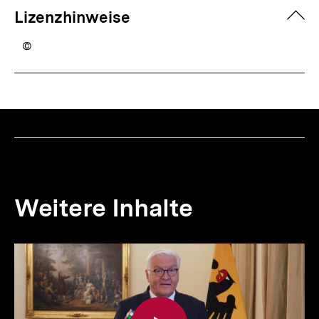
zuk
Lizenzhinweise
©
Weitere Inhalte
Inhaltskarousell
Inhaltskarussell
für
überspringen
weitere
Inhalte