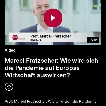
weitere
Inhalte
1 Min.
Video
Dauer
Video
1
Min.
Marcel Fratzscher: Wie wird sich
die Pandemie auf Europas
Wirtschaft auswirken?
Inhalt
merken
Prof. Marcel Fratzscher: Wie wird sich die Pandemie