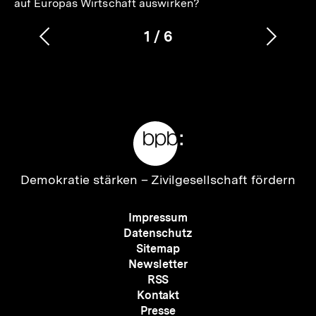
auf Europas Wirtschaft auswirken?
1
/
6
Vorherigen
Nächs
Karussellinhalt
von
Inhalt
Inhalt
anzeigen
anzei
Meta-
Links
Zur
Demokratie stärken –
Zivilgesellschaft fördern
Startseite
der
Meta-
Impressum
bpb
Navigation
Datenschutz
Sitemap
Newsletter
RSS
Kontakt
Presse