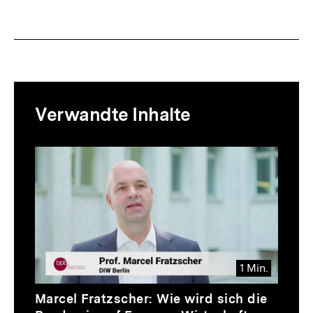
Mediatheksinhalte
Verwandte Inhalte
zur
Thematik
Inhaltskarussell
überspringen
1 Min.
Video
Dauer
Marcel Fratzscher: Wie wird sich die
1