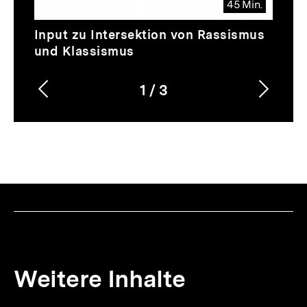
45 Min.
Video
Dauer
Input zu Intersektion von Rassismus
45
und Klassismus
Min.
1
/
3
Vorherigen
Nächs
Karussellinhalt
von
Inhalt
Inhalt
anzeigen
anzei
Weitere Inhalte