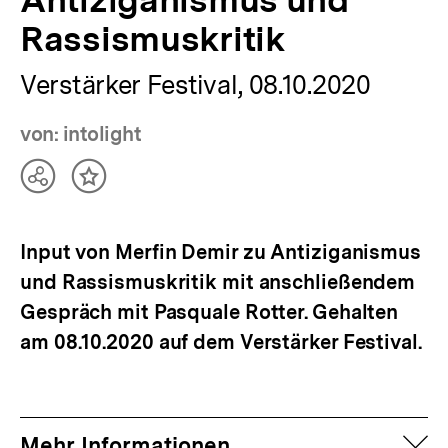
Rassismuskritik
Verstärker Festival, 08.10.2020
von: intolight
Teilen
Inhalt
Optionen
merken
anzeigen
Input von Merfin Demir zu Antiziganismus
und Rassismuskritik mit anschließendem
Gespräch mit Pasquale Rotter. Gehalten
am 08.10.2020 auf dem Verstärker Festival.
auf
Mehr Informationen