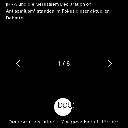
IHRA und die "Jerusalem Declaration on
Antisemitism" standen im Fokus dieser aktuellen
Debatte.
1
/
6
Vorherigen
Nächs
Karussellinhalt
von
Inhalt
Inhalt
anzeigen
anzei
Meta-
Links
Zur
Demokratie stärken –
Zivilgesellschaft fördern
Startseite