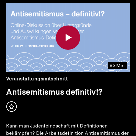
Inhaltskarousell
Inhaltskarussell
für
überspringen
weitere
Inhalte
93 Min.
Video
Dauer
Veranstaltungsmitschnitt
93
Min.
Antisemitismus definitiv!?
Inhalt
merken
Kann man Judenfeindschaft mit Definitionen
bekämpfen? Die Arbeitsdefinition Antisemitismus der