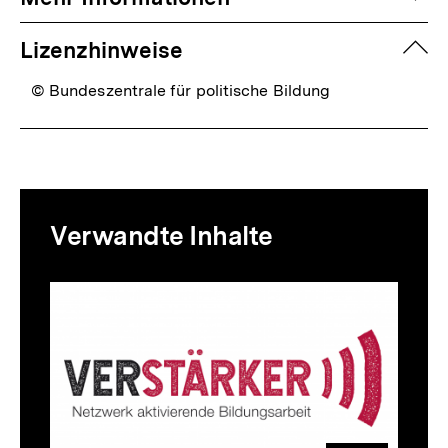
zuk
Lizenzhinweise
© Bundeszentrale für politische Bildung
Mediatheksinhalte
Verwandte Inhalte
zur
Thematik
Inhaltskarussell
überspringen