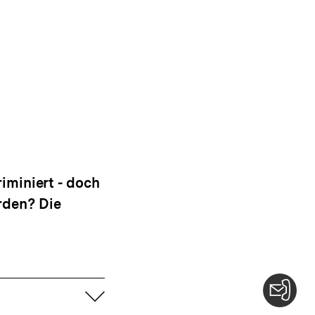
iminiert - doch
rden? Die
aufklappen
Konta