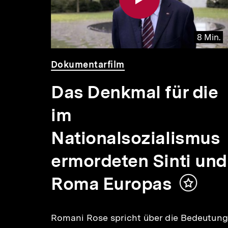
 Min.
8 Min.
Video
Dauer
Dokumentarfilm
8
Min.
Das Denkmal für die
im
Nationalsozialismus
ermordeten Sinti und
echen
Roma Europas
Inhalt
merken
Romani Rose spricht über die Bedeutung