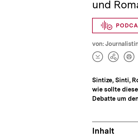
und Rom
PODCA
von: Journalistin
Artikel
Art
Teilen
herunterladen
dru
Optionen
anzeigen
Sintize, Sinti,
wie sollte die
Debatte um den
Inhalt