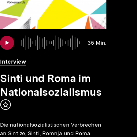
Audio
Dauer
35 Min.
35
Min.
Interview
Sinti und Roma im
Nationalsozialismus
Inhalt
merken
Die nationalsozialistischen Verbrechen
an Sintize, Sinti, Romnja und Roma