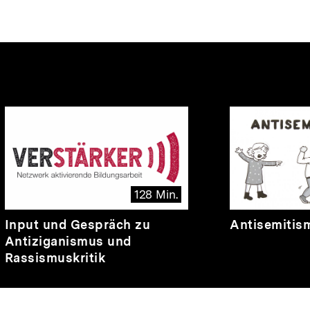
nhalte
128 Min.
Video
Dauer
Video
Dauer
Input und Gespräch zu
Antisemitis
128
3
Antiziganismus und
Min.
Min.
Rassismuskritik