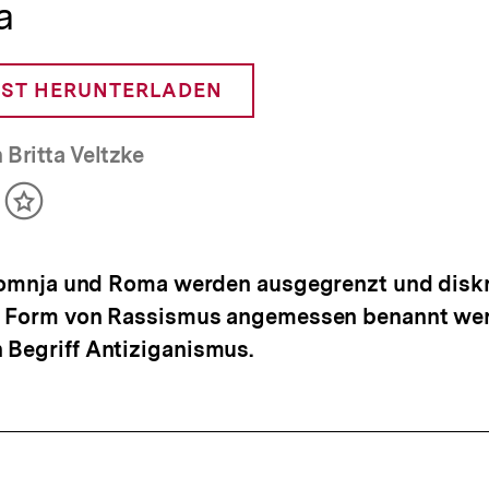
a
ST HERUNTERLADEN
 Britta Veltzke
ikel
Inhalt
cken
merken
 Romnja und Roma werden ausgegrenzt und diskr
se Form von Rassismus angemessen benannt we
 Begriff Antiziganismus.