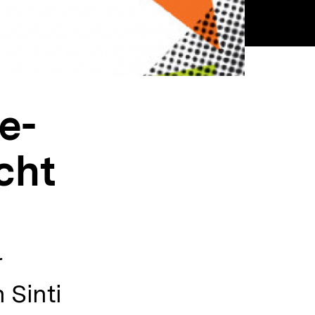
e-
cht
r
 Sinti