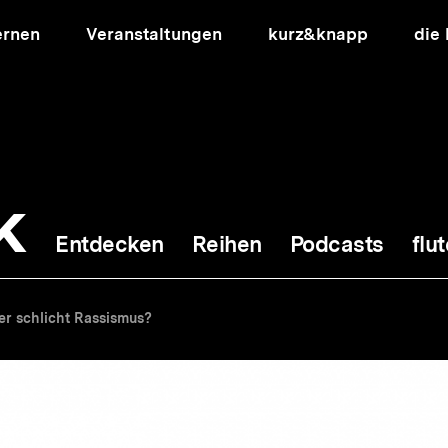
ernen
Veranstaltungen
kurz&knapp
die
k
Entdecken
Reihen
Podcasts
flut
ion
er schlicht Rassismus?