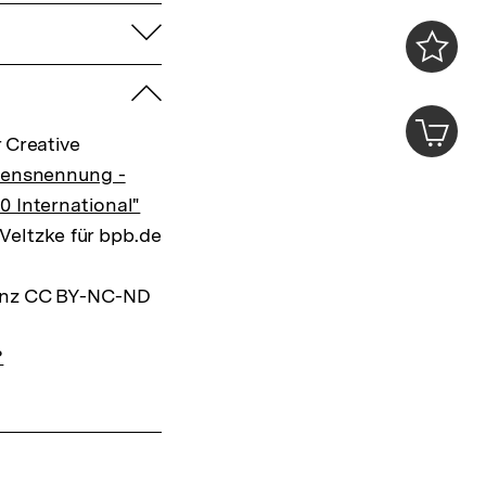
aufklappen
0
Merklist
zuklappen
ansehen
0
Artik
im
 Creative
Shop-
mensnennung -
Warenko
0 International"
ansehen
 Veltzke für bpb.de
zenz CC BY-NC-ND
?