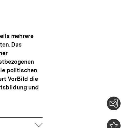
eils mehrere
lten. Das
ner
bstbezogenen
ie politischen
rt VorBild die
tsbildung und
Konta
0
aufklappen