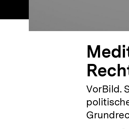
Medit
Rech
VorBild. 
politisc
Grundrech