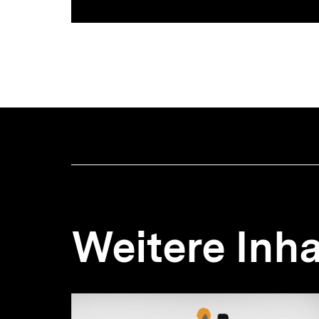
Weitere Inha
Inhaltskarousell
Inhaltskarussell
für
überspringen