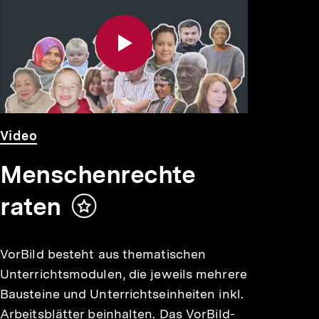
Video
Dauer
Video
Menschenrechte
raten
Inhalt
merken
VorBild besteht aus thematischen
Unterrichtsmodulen, die jeweils mehrere
Bausteine und Unterrichtseinheiten inkl.
Arbeitsblätter beinhalten. Das VorBild-