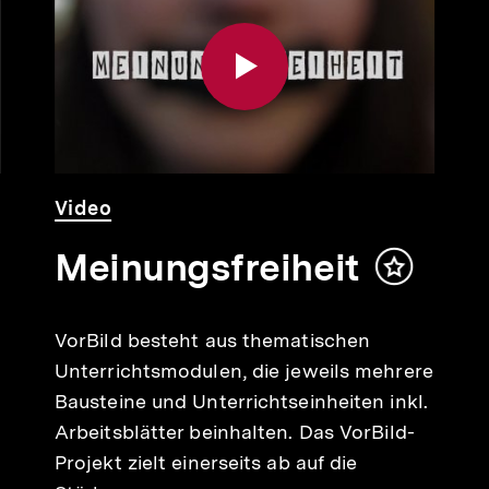
Video
Dauer
Video
Meinungsfreiheit
alt
Inhalt
ken
merken
VorBild besteht aus thematischen
Unterrichtsmodulen, die jeweils mehrere
Bausteine und Unterrichtseinheiten inkl.
Arbeitsblätter beinhalten. Das VorBild-
Projekt zielt einerseits ab auf die