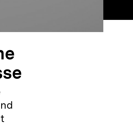
ne
sse
e
und
t