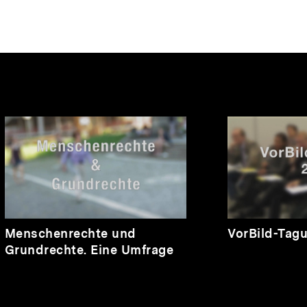
nhalte
Video
Video
Menschenrechte und
VorBild-Tag
Grundrechte. Eine Umfrage