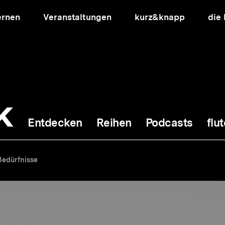
ernen
Veranstaltungen
kurz&knapp
die
k
Entdecken
Reihen
Podcasts
flut
ion
Bedürfnisse