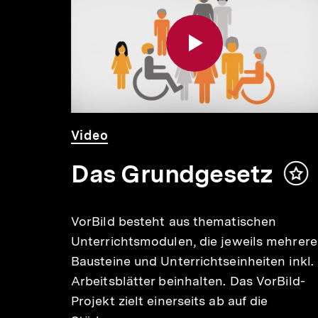
weitere
Inhalte
Video
Dauer
Video
Das Grundgesetz
Inh
mer
ti
VorBild besteht aus thematischen
Unterrichtsmodulen, die jeweils mehrere
Bausteine und Unterrichtseinheiten inkl.
ti
Arbeitsblätter beinhalten. Das VorBild-
Projekt zielt einerseits ab auf die