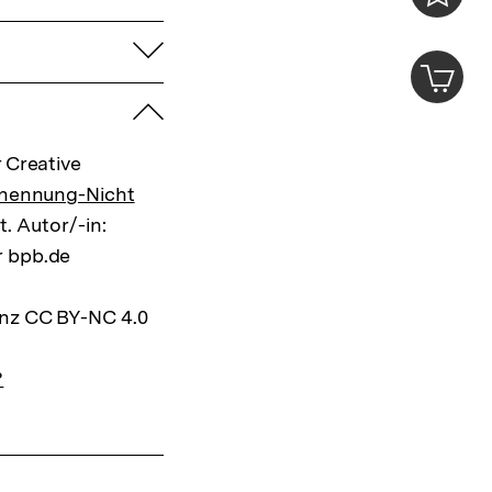
Merklist
aufklappen
ansehen
0
Artik
im
zuklappen
Shop-
Warenko
ansehen
 Creative
nennung-Nicht
t. Autor/-in:
r bpb.de
enz CC BY-NC 4.0
?