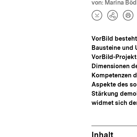
von: Marina Böd
Artikel
Art
Teilen
herunterladen
dru
Optionen
anzeigen
VorBild besteht
Bausteine und U
VorBild-Projekt
Dimensionen de
Kompetenzen der
Aspekte des soz
Stärkung demok
widmet sich de
Inhalt