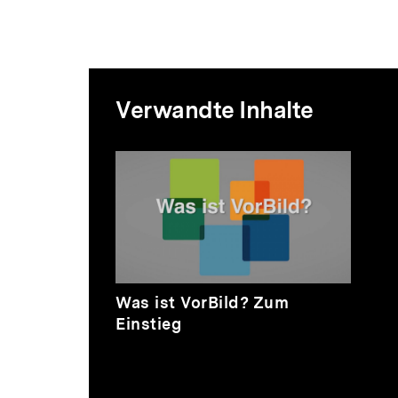
Mediatheksi
Verwandte Inhalte
zur
Inhaltskarussell
überspringen
Thematik
Video
Was ist VorBild? Zum
Einstieg