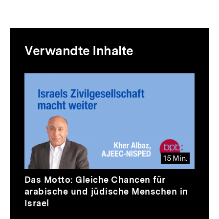
Mediatheksinhalte
Verwandte Inhalte
zur
Thematik
Inhaltskarussell
überspringen
15 Min.
Video
Dauer
Das Motto: Gleiche Chancen für
15
arabische und jüdische Menschen in
Min.
Israel