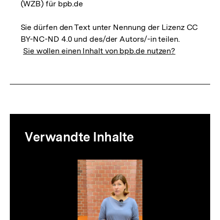
(WZB) für bpb.de
Sie dürfen den Text unter Nennung der Lizenz CC
BY-NC-ND 4.0 und des/der Autors/-in teilen.
Sie wollen einen Inhalt von bpb.de nutzen?
Mediatheksinhalte
Verwandte Inhalte
zur
Thematik
Inhaltskarussell
überspringen