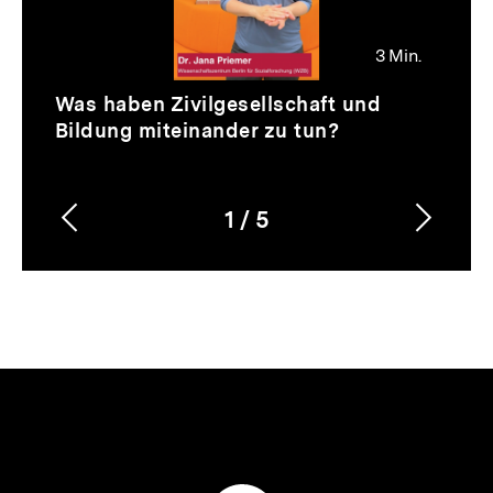
3 Min.
Video
Dauer
Was haben Zivilgesellschaft und
3
Bildung miteinander zu tun?
Min.
1
/
5
Vorherigen
Nächs
Karussellinhalt
von
Inhalt
Inhalt
anzeigen
anzei