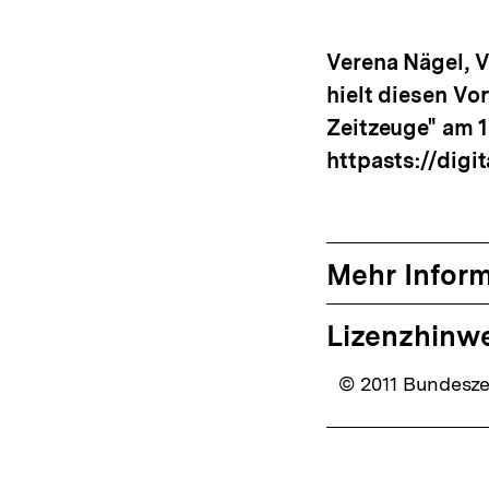
drucken
Optionen
me
anzeigen
Verena Nägel, V
hielt diesen Vo
Zeitzeuge" am 1
httpasts://digi
Mehr Infor
Lizenzhinw
© 2011 Bundeszen