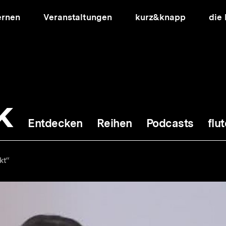
ernen
Veranstaltungen
kurz&knapp
die
k
Entdecken
Reihen
Podcasts
flut
ion
kt“