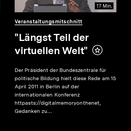
17 Min.
Video
Dauer
Veranstaltungsmitschnitt
17
Min.
"Längst Teil der
virtuellen Welt"
Inhalt
merken
Der Präsident der Bundeszentrale für
politische Bildung hielt diese Rede am 15
April 2011 in Berlin auf der
internationalen Konferenz
httpasts://digitalmemoryonthenet,
Gedanken zu…