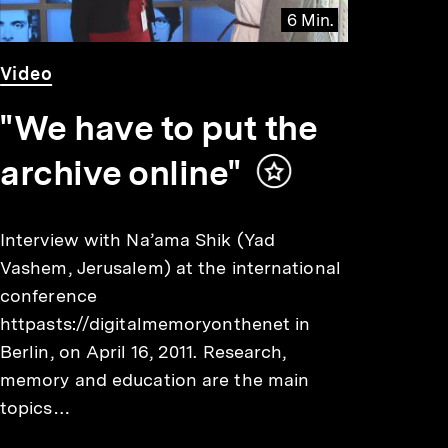
6 Min.
Video
Dauer
Video
6
Min.
"We have to put the
archive online"
Inhalt
merken
Interview with Na’ama Shik (Yad
Vashem, Jerusalem) at the international
conference
httpasts://digitalmemoryonthenet in
Berlin, on April 16, 2011. Research,
memory and education are the main
topics…