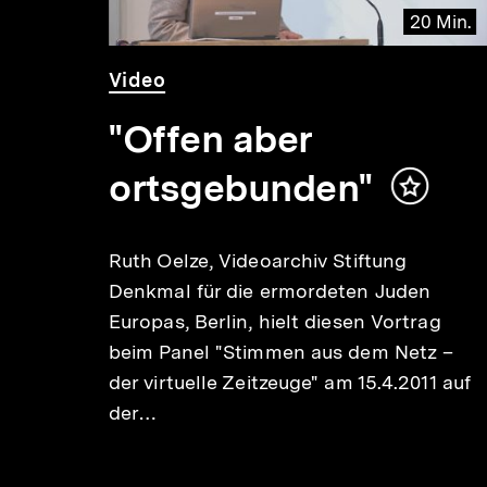
 Min.
20 Min.
Video
Dauer
Video
20
Min.
"Offen aber
ortsgebunden"
Inhalt
n
merken
em)
Ruth Oelze, Videoarchiv Stiftung
ce
Denkmal für die ermordeten Juden
Europas, Berlin, hielt diesen Vortrag
beim Panel "Stimmen aus dem Netz –
in
der virtuelle Zeitzeuge" am 15.4.2011 auf
der…