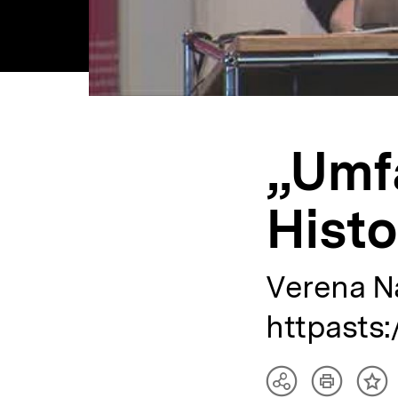
„Umf
Histo
Verena N
httpasts
Artikel
Teilen
Inh