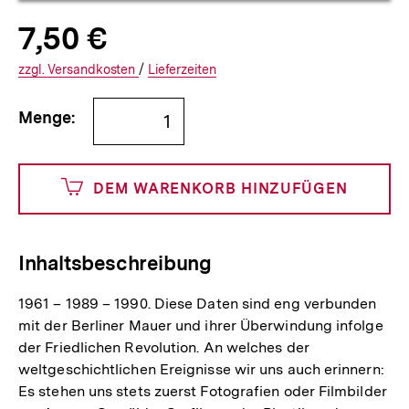
Allgemeine
Produktpreis:
7,50 €
7
zuzüglich
Informationen
€
Versandkosten
Interner
Informationen
zzgl.
zuzüglichen
Versandkosten
/
Interner
Informationen
Lieferzeiten
Link:
zu
Link:
zu
Bestellmenge
und
den
den
Menge:
angeben
750
DEM WARENKORB HINZUFÜGEN
Cents
Inhaltsbeschreibung
1961 – 1989 – 1990. Diese Daten sind eng verbunden
mit der Berliner Mauer und ihrer Überwindung infolge
der Friedlichen Revolution. An welches der
weltgeschichtlichen Ereignisse wir uns auch erinnern:
Es stehen uns stets zuerst Fotografien oder Filmbilder