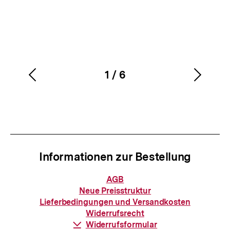
1
/
6
Vorherigen
Nächs
Karussellinhalt
von
Inhalt
Inhalt
anzeigen
anzei
Informationen zur Bestellung
Informationen
AGB
zur
Neue Preisstruktur
Bestellung
Lieferbedingungen und Versandkosten
Widerrufsrecht
Download-
Widerrufsformular