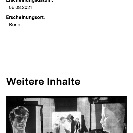
Erscheinungsdatum:
06.08.2021
Erscheinungsort:
Bonn
Weitere Inhalte
Inhaltskarousell
Inhaltskarussell
für
überspringen
weitere
Inhalte