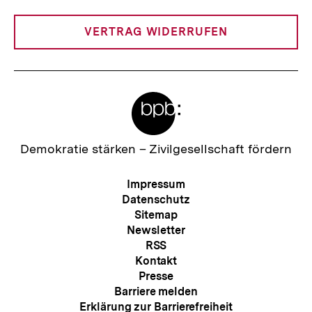
Link:
VERTRAG WIDERRUFEN
Meta-
Links
Zur
Demokratie stärken –
Zivilgesellschaft fördern
Startseite
der
Meta-
Impressum
bpb
Navigation
Datenschutz
Sitemap
Newsletter
RSS
Kontakt
Presse
Barriere melden
Erklärung zur Barrierefreiheit