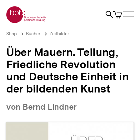
Direkt
Zur Startseite der bpb
zum
0
Artikel
Sho
Seiteninhalt
im
Naviga
Suche
springen
War
öffne
öffnen
öff
Pfadnavigation
Über
Brotkrümelnavigation
Shop
Bücher
Zeitbilder
Mauern.
Teilung,
Über Mauern. Teilung,
Friedliche
Revolution
Friedliche Revolution
und
Deutsche
und Deutsche Einheit in
Einheit
in
der bildenden Kunst
der
bildenden
Kunst
von Bernd Lindner
|
bpb.de
Produktvorschau