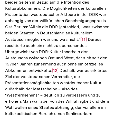
beider Seiten in Bezug auf die Intention des
Kulturabkommens. Die Möglichkeiten der kulturellen
Präsentation westdeutscher Akteure in der DDR war
abhängig von der willkürlichen Genehmigungspraxis
Ost-Berlins: "Allein die DDR [entschied], was zwischen
beiden Staaten in Deutschland an kulturellem
Austausch möglich war und was nicht."
Zur
[11]
Daraus
resultierte auch ein nicht zu übersehendes
Auflösung
Übergewicht von DDR-Kultur innerhalb des
der
Austauschs zwischen Ost und West, der sich seit den
Fußnote
1970er-Jahren zunehmend auch ohne ein offizielles
Abkommen entwickelte.
Zur
[12]
Deshalb war es erklärtes
Ziel der westdeutschen Verhandler, die
Auflösung
Präsentationsmöglichkeiten westdeutscher Kultur
der
außerhalb der Mattscheibe – also des
Fußnote
"Westfernsehens" – deutlich zu verbessern und zu
erhöhen. Man war aber von der Willfährigkeit und dem
Wohlwollen eines Staates abhängig, der vor allem im
kulturpolitischen Bereich einen Schlingerkurs