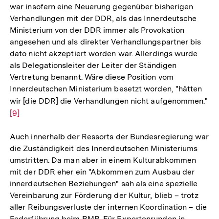
war insofern eine Neuerung gegenüber bisherigen
Verhandlungen mit der DDR, als das Innerdeutsche
Ministerium von der DDR immer als Provokation
angesehen und als direkter Verhandlungspartner bis
dato nicht akzeptiert worden war. Allerdings wurde
als Delegationsleiter der Leiter der Ständigen
Vertretung benannt. Wäre diese Position vom
Innerdeutschen Ministerium besetzt worden, "hätten
wir [die DDR] die Verhandlungen nicht aufgenommen."
Zu
[9]
Au
de
Auch innerhalb der Ressorts der Bundesregierung war
Fu
die Zuständigkeit des Innerdeutschen Ministeriums
umstritten. Da man aber in einem Kulturabkommen
mit der DDR eher ein "Abkommen zum Ausbau der
innerdeutschen Beziehungen" sah als eine spezielle
Vereinbarung zur Förderung der Kultur, blieb – trotz
aller Reibungsverluste der internen Koordination – die
Federführung beim BMB. Für Expertenrunden in