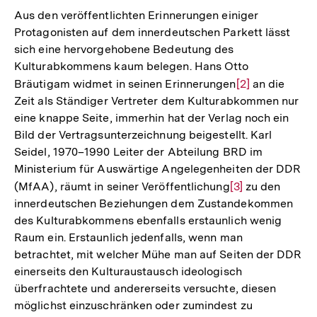
Aus den veröffentlichten Erinnerungen einiger
Protagonisten auf dem innerdeutschen Parkett lässt
sich eine hervorgehobene Bedeutung des
Kulturabkommens kaum belegen. Hans Otto
Bräutigam widmet in seinen Erinnerungen
Zur
[2]
an die
Zeit als Ständiger Vertreter dem Kulturabkommen nur
Auflösung
eine knappe Seite, immerhin hat der Verlag noch ein
der
Bild der Vertragsunterzeichnung beigestellt. Karl
Fußnote
Seidel, 1970–1990 Leiter der Abteilung BRD im
Ministerium für Auswärtige Angelegenheiten der DDR
(MfAA), räumt in seiner Veröffentlichung
Zur
[3]
zu den
innerdeutschen Beziehungen dem Zustandekommen
Auflösung
des Kulturabkommens ebenfalls erstaunlich wenig
der
Raum ein. Erstaunlich jedenfalls, wenn man
Fußnote
betrachtet, mit welcher Mühe man auf Seiten der DDR
einerseits den Kulturaustausch ideologisch
überfrachtete und andererseits versuchte, diesen
möglichst einzuschränken oder zumindest zu