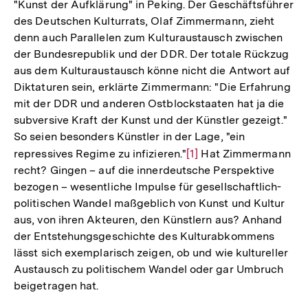
"Kunst der Aufklärung" in Peking. Der Geschäftsführer
des Deutschen Kulturrats, Olaf Zimmermann, zieht
denn auch Parallelen zum Kulturaustausch zwischen
der Bundesrepublik und der DDR. Der totale Rückzug
aus dem Kulturaustausch könne nicht die Antwort auf
Diktaturen sein, erklärte Zimmermann: "Die Erfahrung
mit der DDR und anderen Ostblockstaaten hat ja die
subversive Kraft der Kunst und der Künstler gezeigt."
So seien besonders Künstler in der Lage, "ein
repressives Regime zu infizieren."
Zur
[1]
Hat Zimmermann
recht? Gingen – auf die innerdeutsche Perspektive
Auflösung
bezogen – wesentliche Impulse für gesellschaftlich-
der
politischen Wandel maßgeblich von Kunst und Kultur
Fußnote
aus, von ihren Akteuren, den Künstlern aus? Anhand
der Entstehungsgeschichte des Kulturabkommens
lässt sich exemplarisch zeigen, ob und wie kultureller
Austausch zu politischem Wandel oder gar Umbruch
beigetragen hat.