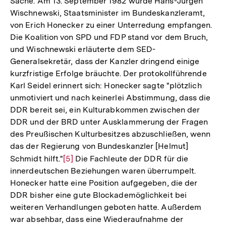
Sache. Am 13. September 1982 wurde Hans-Jürgen
Wischnewski, Staatsminister im Bundeskanzleramt,
von Erich Honecker zu einer Unterredung empfangen.
Die Koalition von SPD und FDP stand vor dem Bruch,
und Wischnewski erläuterte dem SED-
Generalsekretär, dass der Kanzler dringend einige
kurzfristige Erfolge bräuchte. Der protokollführende
Karl Seidel erinnert sich: Honecker sagte "plötzlich
unmotiviert und nach keinerlei Abstimmung, dass die
DDR bereit sei, ein Kulturabkommen zwischen der
DDR und der BRD unter Ausklammerung der Fragen
des Preußischen Kulturbesitzes abzuschließen, wenn
das der Regierung von Bundeskanzler [Helmut]
Schmidt hilft."
Zur
[5]
Die Fachleute der DDR für die
innerdeutschen Beziehungen waren überrumpelt.
Auflösung
Honecker hatte eine Position aufgegeben, die der
der
DDR bisher eine gute Blockademöglichkeit bei
Fußnote
weiteren Verhandlungen geboten hatte. Außerdem
war absehbar, dass eine Wiederaufnahme der