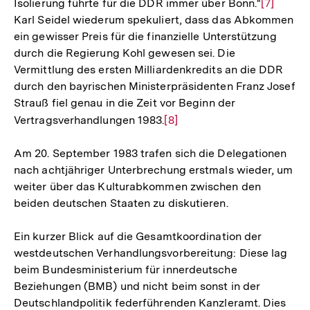
Isolierung führte für die DDR immer über Bonn."
Zur
[7]
Karl Seidel wiederum spekuliert, dass das Abkommen
Auflösun
ein gewisser Preis für die finanzielle Unterstützung
der
durch die Regierung Kohl gewesen sei. Die
Fußnote
Vermittlung des ersten Milliardenkredits an die DDR
durch den bayrischen Ministerpräsidenten Franz Josef
Strauß fiel genau in die Zeit vor Beginn der
Vertragsverhandlungen 1983.
Zur
[8]
Auflösung
Am 20. September 1983 trafen sich die Delegationen
der
nach achtjähriger Unterbrechung erstmals wieder, um
Fußnote
weiter über das Kulturabkommen zwischen den
beiden deutschen Staaten zu diskutieren.
Ein kurzer Blick auf die Gesamtkoordination der
westdeutschen Verhandlungsvorbereitung: Diese lag
beim Bundesministerium für innerdeutsche
Beziehungen (BMB) und nicht beim sonst in der
Deutschlandpolitik federführenden Kanzleramt. Dies