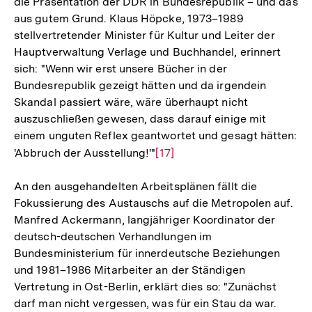
die Präsentation der DDR in Bundesrepublik – und das
aus gutem Grund. Klaus Höpcke, 1973–1989
stellvertretender Minister für Kultur und Leiter der
Hauptverwaltung Verlage und Buchhandel, erinnert
sich: "Wenn wir erst unsere Bücher in der
Bundesrepublik gezeigt hätten und da irgendein
Skandal passiert wäre, wäre überhaupt nicht
auszuschließen gewesen, dass darauf einige mit
einem unguten Reflex geantwortet und gesagt hätten:
'Abbruch der Ausstellung!'"
Zur
[17]
Auflösung
An den ausgehandelten Arbeitsplänen fällt die
der
Fokussierung des Austauschs auf die Metropolen auf.
Fußnote
Manfred Ackermann, langjähriger Koordinator der
deutsch-deutschen Verhandlungen im
Bundesministerium für innerdeutsche Beziehungen
und 1981–1986 Mitarbeiter an der Ständigen
Vertretung in Ost-Berlin, erklärt dies so: "Zunächst
darf man nicht vergessen, was für ein Stau da war.