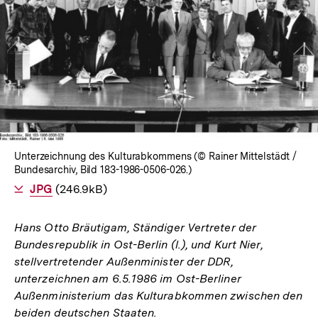
In
Lightbox
öffnen
Unterzeichnung des Kulturabkommens (© Rainer Mittelstädt /
Bundesarchiv, Bild 183-1986-0506-026.)
Als
JPG
herunterladen
(246.9kB)
Hans Otto Bräutigam, Ständiger Vertreter der
Bundesrepublik in Ost-Berlin (l.), und Kurt Nier,
stellvertretender Außenminister der DDR,
unterzeichnen am 6.5.1986 im Ost-Berliner
Außenministerium das Kulturabkommen zwischen den
beiden deutschen Staaten.