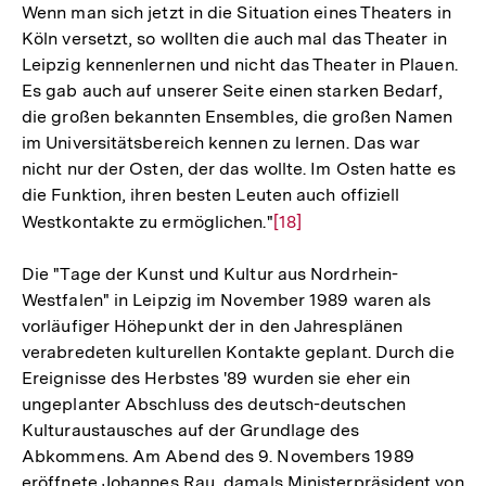
Wenn man sich jetzt in die Situation eines Theaters in
Köln versetzt, so wollten die auch mal das Theater in
Leipzig kennenlernen und nicht das Theater in Plauen.
Es gab auch auf unserer Seite einen starken Bedarf,
die großen bekannten Ensembles, die großen Namen
im Universitätsbereich kennen zu lernen. Das war
nicht nur der Osten, der das wollte. Im Osten hatte es
die Funktion, ihren besten Leuten auch offiziell
Westkontakte zu ermöglichen."
Zur
[18]
Auflösung
Die "Tage der Kunst und Kultur aus Nordrhein-
der
Westfalen" in Leipzig im November 1989 waren als
Fußnote
vorläufiger Höhepunkt der in den Jahresplänen
verabredeten kulturellen Kontakte geplant. Durch die
Ereignisse des Herbstes '89 wurden sie eher ein
ungeplanter Abschluss des deutsch-deutschen
Kulturaustausches auf der Grundlage des
Abkommens. Am Abend des 9. Novembers 1989
Zum
eröffnete Johannes Rau, damals Ministerpräsident von
Seite