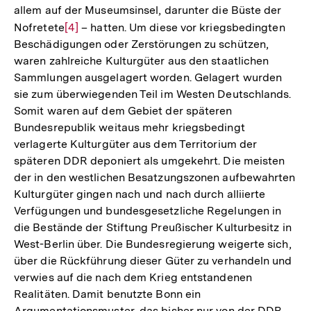
allem auf der Museumsinsel, darunter die Büste der
Nofretete
Zur
[4]
– hatten. Um diese vor kriegsbedingten
Beschädigungen oder Zerstörungen zu schützen,
Auflösung
waren zahlreiche Kulturgüter aus den staatlichen
der
Sammlungen ausgelagert worden. Gelagert wurden
Fußnote
sie zum überwiegenden Teil im Westen Deutschlands.
Somit waren auf dem Gebiet der späteren
Bundesrepublik weitaus mehr kriegsbedingt
verlagerte Kulturgüter aus dem Territorium der
späteren DDR deponiert als umgekehrt. Die meisten
der in den westlichen Besatzungszonen aufbewahrten
Kulturgüter gingen nach und nach durch alliierte
Verfügungen und bundesgesetzliche Regelungen in
die Bestände der Stiftung Preußischer Kulturbesitz in
West-Berlin über. Die Bundesregierung weigerte sich,
über die Rückführung dieser Güter zu verhandeln und
verwies auf die nach dem Krieg entstandenen
Realitäten. Damit benutzte Bonn ein
Argumentationsmuster, das bisher nur von der DDR