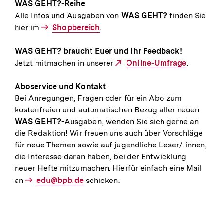
WAS GEHT?-Reihe
Alle Infos und Ausgaben von
WAS GEHT?
finden Sie
hier im
Interner
Shopbereich
.
Link:
WAS GEHT?
braucht Euer und Ihr Feedback!
Jetzt mitmachen in unserer
Externer
Online-Umfrage
.
Link:
Aboservice und Kontakt
Bei Anregungen, Fragen oder für ein Abo zum
kostenfreien und automatischen Bezug aller neuen
WAS GEHT?
-Ausgaben, wenden Sie sich gerne an
die Redaktion! Wir freuen uns auch über Vorschläge
für neue Themen sowie auf jugendliche Leser/-innen,
die Interesse daran haben, bei der Entwicklung
neuer Hefte mitzumachen. Hierfür einfach eine Mail
an
E-
edu@bpb.de
schicken.
Mail
Link: