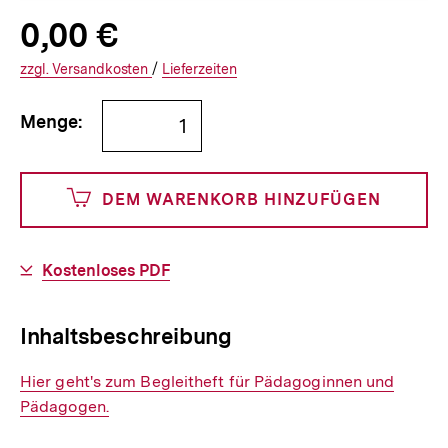
Allgemeine
Produktpreis:
0,00 €
0
zuzüglich
Informationen
€
Versandkosten
Interner
Informationen
zzgl.
zuzüglichen
Versandkosten
/
Interner
Informationen
Lieferzeiten
Link:
zu
Link:
zu
Bestellmenge
und
den
den
Menge:
angeben
0
DEM WARENKORB HINZUFÜGEN
Cents
Download-
Kostenloses PDF
Link:
Inhaltsbeschreibung
Interner
Hier geht's zum Begleitheft für Pädagoginnen und
Link:
Pädagogen.