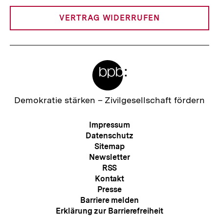
Link:
VERTRAG WIDERRUFEN
Meta-
Links
Zur
Demokratie stärken –
Zivilgesellschaft fördern
Startseite
der
Meta-
Impressum
bpb
Navigation
Datenschutz
Sitemap
Newsletter
RSS
Kontakt
Presse
Barriere melden
Erklärung zur Barrierefreiheit