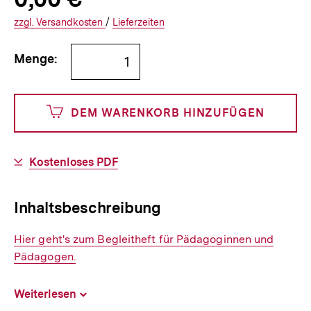
Informationen
€
Versandkosten
Interner
Informationen
zzgl.
zuzüglichen
Versandkosten
/
Interner
Informationen
Lieferzeiten
Link:
zu
Link:
zu
Bestellmenge
und
den
den
Menge:
angeben
0
DEM WARENKORB HINZUFÜGEN
Cents
Download-
Kostenloses PDF
Link:
Inhaltsbeschreibung
Interner
Hier geht's zum Begleitheft für Pädagoginnen und
Link:
Pädagogen.
Weiterlesen
Inhalt
aufklappen