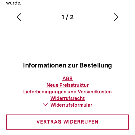
wurde.
1
/
2
Vorherigen
Nächs
Karussellinhalt
von
Inhalt
Inhalt
anzeigen
anzei
Informationen zur Bestellung
Informationen
AGB
zur
Neue Preisstruktur
Bestellung
Lieferbedingungen und Versandkosten
Widerrufsrecht
Download-
Widerrufsformular
Link:
VERTRAG WIDERRUFEN