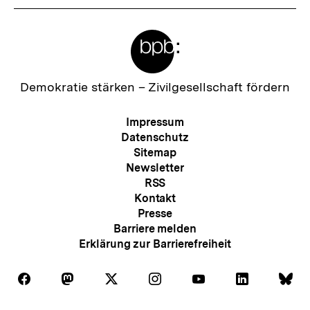
Meta-
Links
Zur
Demokratie stärken –
Zivilgesellschaft fördern
Startseite
der
Meta-
Impressum
bpb
Navigation
Datenschutz
Sitemap
Newsletter
RSS
Kontakt
Presse
Barriere melden
Erklärung zur Barrierefreiheit
Auf
Auf
Auf
Auf
Auf
Auf
Au
Folgen
Folgen
Folgen
Folgen
Folgen
Folgen
Fol
Facebook
Mastodon
X
Instagram
Youtube
LinkedIn
Bl
Sie
Sie
Sie
Sie
Sie
Sie
Sie
Zum