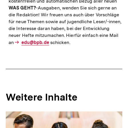
kostenfreien und automatischen Bezug aller neuen
WAS GEHT?
-Ausgaben, wenden Sie sich gerne an
die Redaktion! Wir freuen uns auch über Vorschläge
für neue Themen sowie auf jugendliche Leser/-innen,
die Interesse daran haben, bei der Entwicklung
neuer Hefte mitzumachen. Hierfür einfach eine Mail
an
E-
edu@bpb.de
schicken.
Mail
Link:
Weitere Inhalte
Inhaltskarousell
Inhaltskarussell
für
überspringen
weitere