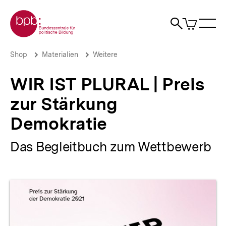
Direkt
Zur Startseite der bpb
zum
0
Artikel
Sho
Seiteninhalt
im
Naviga
Suche
springen
War
öffne
öffnen
öff
Pfadnavigation
WIR
Brotkrümelnavigation
Shop
Materialien
Weitere
IST
PLURAL
WIR IST PLURAL | Preis
|
Preis
zur Stärkung
zur
Stärkung
Demokratie
Demokratie
|
bpb.de
Das Begleitbuch zum Wettbewerb
Produktvorschau