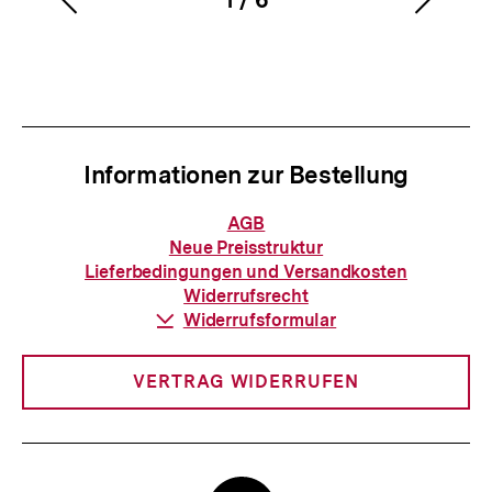
Vorherigen
Nächs
Karussellinhalt
von
Inhalt
Inhalt
anzeigen
anzei
Informationen zur Bestellung
Informationen
AGB
zur
Neue Preisstruktur
Bestellung
Lieferbedingungen und Versandkosten
Widerrufsrecht
Download-
Widerrufsformular
Link:
VERTRAG WIDERRUFEN