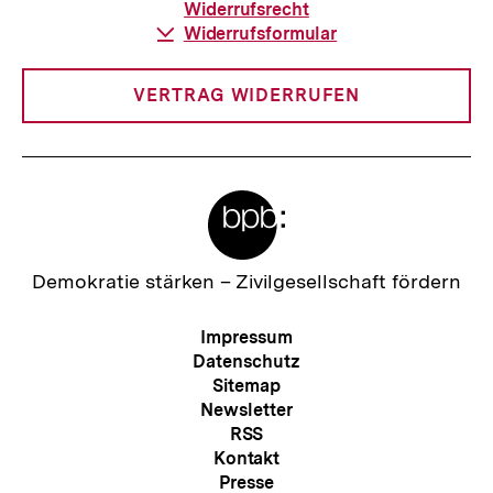
Widerrufsrecht
Download-
Widerrufsformular
Link:
VERTRAG WIDERRUFEN
Meta-
Links
Zur
Demokratie stärken –
Zivilgesellschaft fördern
Startseite
der
Meta-
Impressum
bpb
Navigation
Datenschutz
Sitemap
Newsletter
RSS
Kontakt
Presse