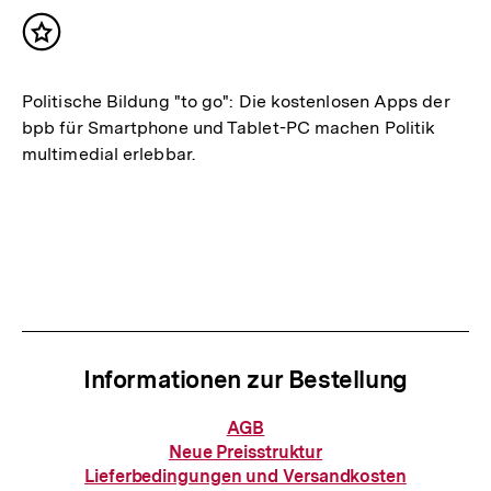
Inhalt
merken
Politische Bildung "to go": Die kostenlosen Apps der
bpb für Smartphone und Tablet-PC machen Politik
multimedial erlebbar.
Informationen zur Bestellung
Informationen
AGB
zur
Neue Preisstruktur
Bestellung
Lieferbedingungen und Versandkosten