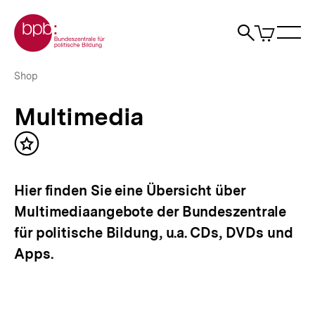
Direkt
Zur Startseite der bpb
zum
0
Artikel
Sho
Seiteninhalt
im
Naviga
Suche
springen
War
öffne
öffnen
öff
Pfadnavigation
Multimedia
Brotkrümelnavigation
Shop
|
bpb.de
Multimedia
Inhalt
merken
Hier finden Sie eine Übersicht über
Multimediaangebote der Bundeszentrale
für politische Bildung, u.a. CDs, DVDs und
Apps.