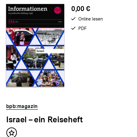
merken
0,00 €
verfügbar
Online lesen
zum
verfügbar
PDF
als
bpb:magazin
Israel – ein Reiseheft
Inhalt