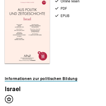
verfügbar
Online lesen
zum
verfügbar
PDF
als
verfügbar
EPUB
als
Informationen zur politischen Bildung
Israel
Inhalt