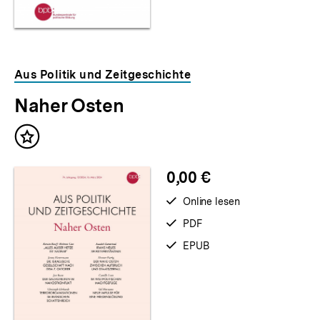
Aus Politik und Zeitgeschichte
Naher Osten
Inhalt
merken
0,00 €
verfügbar
Online lesen
zum
verfügbar
PDF
als
verfügbar
EPUB
als