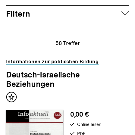
Filtern
auf
Suchergebnisse
58
Treffer
Informationen zur politischen Bildung
Deutsch-Israelische
Beziehungen
Inhalt
merken
0,00 €
verfügbar
Online lesen
zum
verfügbar
PDF