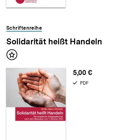
Schriftenreihe
Solidarität heißt Handeln
Inhalt
merken
5,00 €
verfügbar
PDF
als