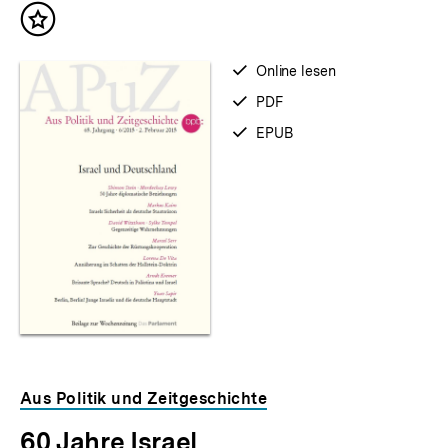
Inhalt
merken
verfügbar
Online lesen
zum
verfügbar
PDF
als
verfügbar
EPUB
als
Aus Politik und Zeitgeschichte
60 Jahre Israel