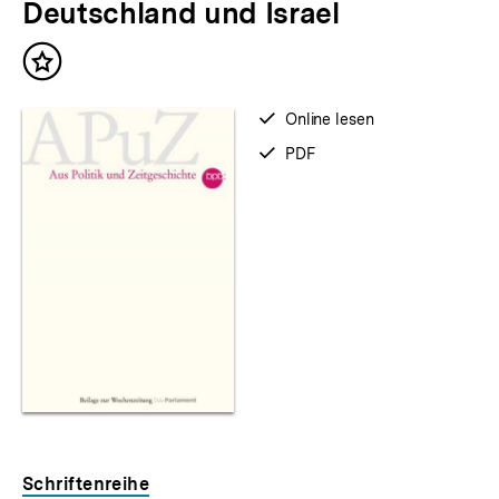
Deutschland und Israel
Inhalt
merken
verfügbar
Online lesen
zum
verfügbar
PDF
als
Schriftenreihe