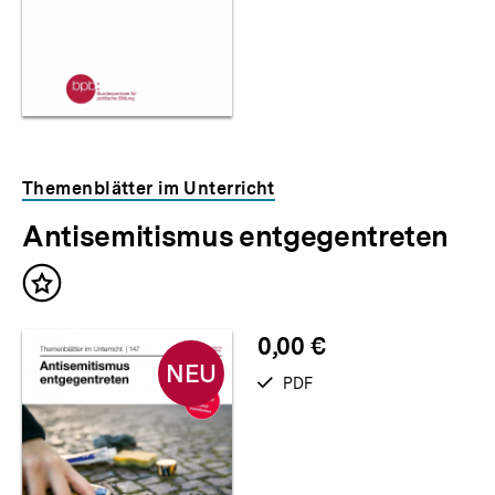
Themenblätter im Unterricht
Antisemitismus entgegentreten
Neu
Inhalt
im
merken
Shop
0,00 €
NEU
verfügbar
PDF
als