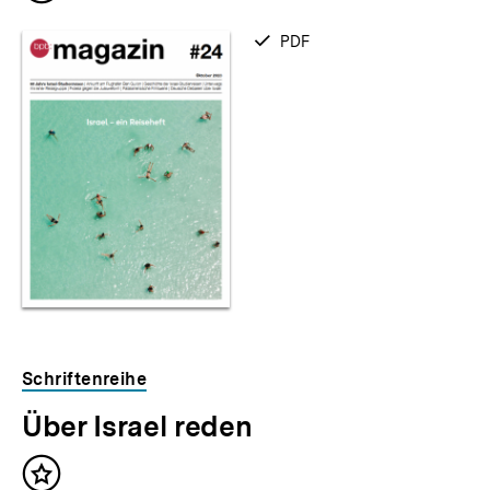
merken
verfügbar
PDF
als
Schriftenreihe
Über Israel reden
Inhalt