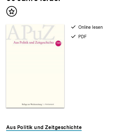
Inhalt
merken
verfügbar
Online lesen
zum
verfügbar
PDF
als
Aus Politik und Zeitgeschichte