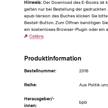
Hinweis:
Der Download des E-Books ist k
gelten nur bei Bestellung der gedruckten 
epub-Version des Buches klicken Sie bitt
Bestell-Button. Zum Öffnen benötigen Si
ein kostenloses Browser-Plugin oder ei
Externer
Calibre
.
Link:
Produktinformation
Bestellnummer:
2016
Reihe:
Aus Politik un
Herausgeber/-
bpb
innen: