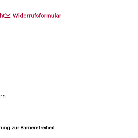
ht
Download-
Widerrufsformular
Link:
ern
rung zur Barrierefreiheit