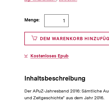
€
Versandkoste
Link:
zu
Link:
zu
und
den
den
Bestellmenge
Menge:
1500
angeben
Cents
DEM WARENKORB HINZUFÜ
Download-
Kostenloses Epub
Link:
Inhaltsbeschreibung
Der APuZ-Jahresband 2016: Sämtliche Ausg
und Zeitgeschichte" aus dem Jahr 2016.