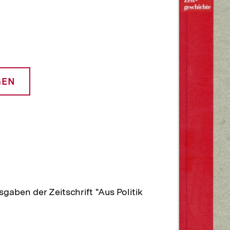
n
GEN
aben der Zeitschrift "Aus Politik