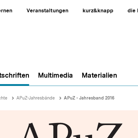
ernen
Veranstaltungen
kurz&knapp
die
tschriften
Multimedia
Materialien
ion
chte
APuZ-Jahresbände
APuZ - Jahresband 2016