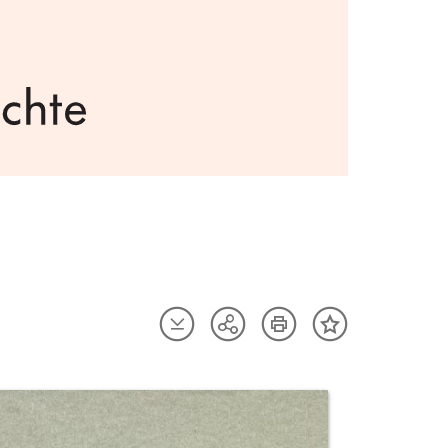
Artikel
Artikel
Teilen
Inhalt
herunterladen
drucken
Optionen
merken
anzeigen
uktvorschau