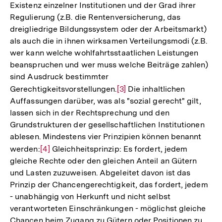
Existenz einzelner Institutionen und der Grad ihrer
Regulierung (z.B. die Rentenversicherung, das
dreigliedrige Bildungssystem oder der Arbeitsmarkt)
als auch die in ihnen wirksamen Verteilungsmodi (z.B.
wer kann welche wohlfahrtsstaatlichen Leistungen
beanspruchen und wer muss welche Beiträge zahlen)
sind Ausdruck bestimmter
Gerechtigkeitsvorstellungen.
Zur
[3]
Die inhaltlichen
Auffassungen darüber, was als "sozial gerecht" gilt,
Auflösung
lassen sich in der Rechtsprechung und den
der
Grundstrukturen der gesellschaftlichen Institutionen
Fußnote
ablesen. Mindestens vier Prinzipien können benannt
werden:
Zur
[4]
Gleichheitsprinzip: Es fordert, jedem
gleiche Rechte oder den gleichen Anteil an Gütern
Auflösung
und Lasten zuzuweisen. Abgeleitet davon ist das
der
Prinzip der Chancengerechtigkeit, das fordert, jedem
Fußnote
- unabhängig von Herkunft und nicht selbst
verantworteten Einschränkungen - möglichst gleiche
Chancen beim Zugang zu Gütern oder Positionen zu