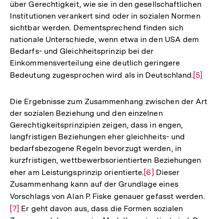
über Gerechtigkeit, wie sie in den gesellschaftlichen
Institutionen verankert sind oder in sozialen Normen
sichtbar werden. Dementsprechend finden sich
nationale Unterschiede, wenn etwa in den USA dem
Bedarfs- und Gleichheitsprinzip bei der
Einkommensverteilung eine deutlich geringere
Bedeutung zugesprochen wird als in Deutschland.
Zur
[5]
Auflös
der
Die Ergebnisse zum Zusammenhang zwischen der Art
Fußno
der sozialen Beziehung und den einzelnen
Gerechtigkeitsprinzipien zeigen, dass in engen,
langfristigen Beziehungen eher gleichheits- und
bedarfsbezogene Regeln bevorzugt werden, in
kurzfristigen, wettbewerbsorientierten Beziehungen
eher am Leistungsprinzip orientierte.
Zur
[6]
Dieser
Zusammenhang kann auf der Grundlage eines
Auflösung
Vorschlags von Alan P. Fiske genauer gefasst werden.
Zur
der
[7]
Er geht davon aus, dass die Formen sozialen
Auf
Fußnote