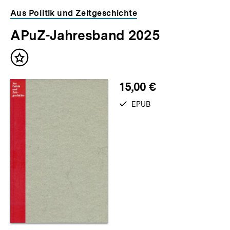
Aus Politik und Zeitgeschichte
APuZ-Jahresband 2025
Inhalt
merken
15,00 €
verfügbar
EPUB
als