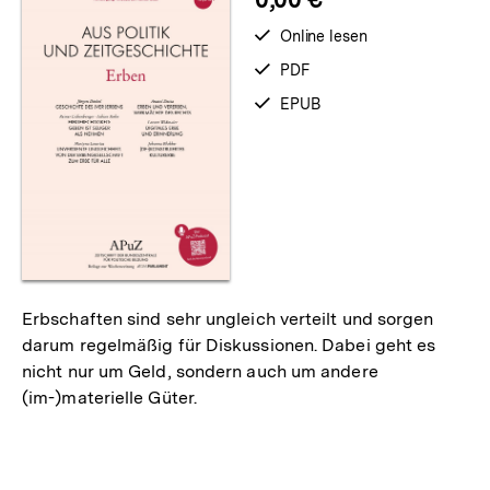
verfügbar
Online lesen
zum
verfügbar
PDF
als
verfügbar
EPUB
als
Erbschaften sind sehr ungleich verteilt und sorgen
darum regelmäßig für Diskussionen. Dabei geht es
nicht nur um Geld, sondern auch um andere
(im-)materielle Güter.