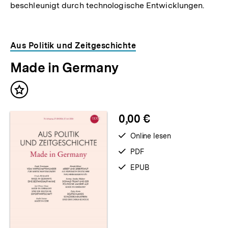
beschleunigt durch technologische Entwicklungen.
Aus Politik und Zeitgeschichte
Made in Germany
Inhalt
merken
0,00 €
verfügbar
Online lesen
zum
verfügbar
PDF
als
verfügbar
EPUB
als