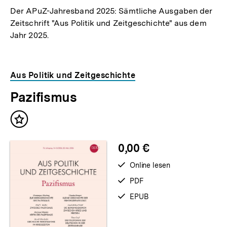
Der APuZ-Jahresband 2025: Sämtliche Ausgaben der
Zeitschrift "Aus Politik und Zeitgeschichte" aus dem
Jahr 2025.
Aus Politik und Zeitgeschichte
Pazifismus
Inhalt
merken
0,00 €
verfügbar
Online lesen
zum
verfügbar
PDF
als
verfügbar
EPUB
als