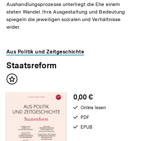
Aushandlungsprozesse unterliegt die Ehe einem
steten Wandel. Ihre Ausgestaltung und Bedeutung
spiegeln die jeweiligen sozialen und Verhältnisse
wider.
Aus Politik und Zeitgeschichte
Staatsreform
Inhalt
merken
0,00 €
verfügbar
Online lesen
zum
verfügbar
PDF
als
verfügbar
EPUB
als