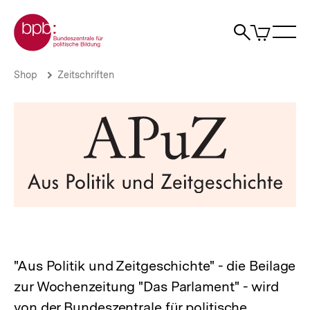
Direkt
Zur Startseite der bpb
zum
0
Artikel
Sho
Seiteninhalt
im
Naviga
Suche
springen
War
öffne
öffnen
öff
Pfadnavigation
Aus
Brotkrümelnavigation
Shop
Zeitschriften
Politik
und
Zeitgeschichte
-
APuZ
|
bpb.de
"Aus Politik und Zeitgeschichte" - die Beilage
zur Wochenzeitung "Das Parlament" - wird
von der Bundeszentrale für politische