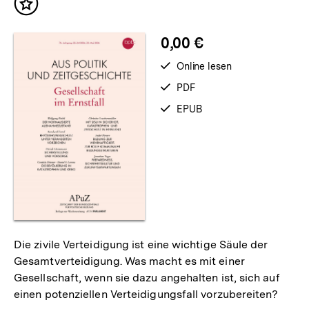
Inhalt
merken
0,00 €
verfügbar
Online lesen
zum
verfügbar
PDF
als
verfügbar
EPUB
als
Die zivile Verteidigung ist eine wichtige Säule der
Gesamtverteidigung. Was macht es mit einer
Gesellschaft, wenn sie dazu angehalten ist, sich auf
einen potenziellen Verteidigungsfall vorzubereiten?