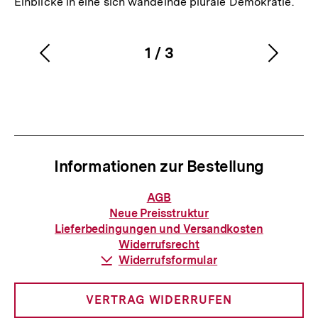
Einblicke in eine sich wandelnde plurale Demokratie.
1
/
3
Vorherigen
Nächs
Karussellinhalt
von
Inhalt
Inhalt
anzeigen
anzei
Informationen zur Bestellung
Informationen
AGB
zur
Neue Preisstruktur
Bestellung
Lieferbedingungen und Versandkosten
Widerrufsrecht
Download-
Widerrufsformular
Link:
VERTRAG WIDERRUFEN