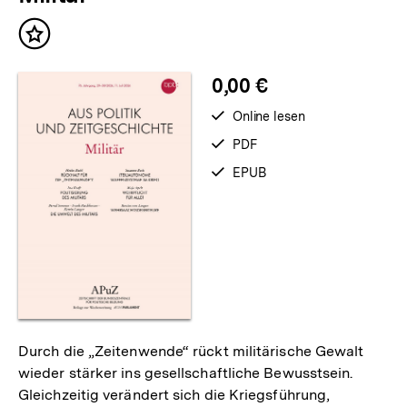
Inhalt
merken
0,00 €
verfügbar
Online lesen
zum
verfügbar
PDF
als
verfügbar
EPUB
als
Durch die „Zeitenwende“ rückt militärische Gewalt
wieder stärker ins gesellschaftliche Bewusstsein.
Gleichzeitig verändert sich die Kriegsführung,