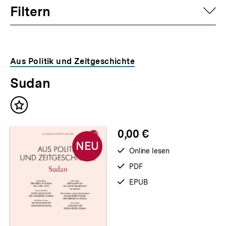
Filtern
auf
Aus Politik und Zeitgeschichte
Sudan
Neu
Inhalt
im
merken
Shop
0,00 €
NEU
verfügbar
Online lesen
zum
verfügbar
PDF
als
verfügbar
EPUB
als