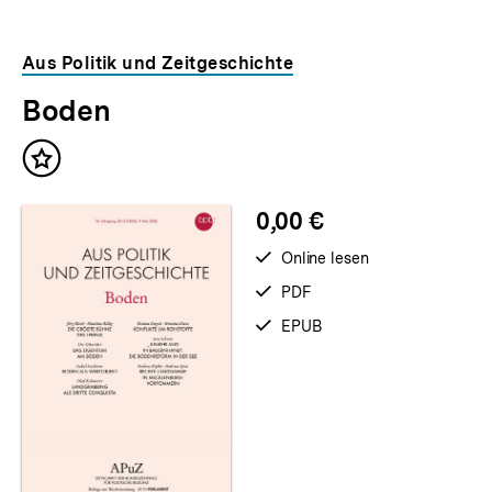
Aus Politik und Zeitgeschichte
Boden
Inhalt
merken
0,00 €
verfügbar
Online lesen
zum
verfügbar
PDF
als
verfügbar
EPUB
als