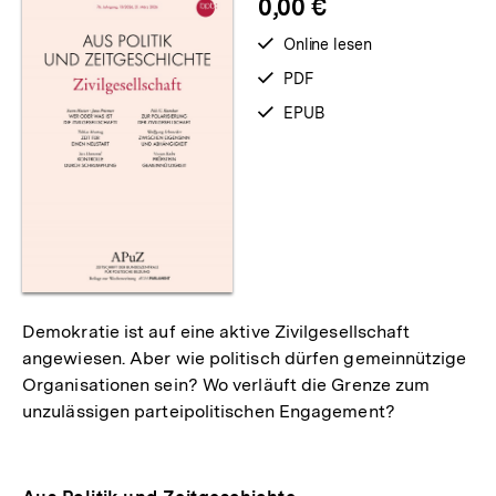
0,00 €
verfügbar
Online lesen
zum
verfügbar
PDF
als
verfügbar
EPUB
als
Demokratie ist auf eine aktive Zivilgesellschaft
angewiesen. Aber wie politisch dürfen gemeinnützige
Organisationen sein? Wo verläuft die Grenze zum
unzulässigen parteipolitischen Engagement?