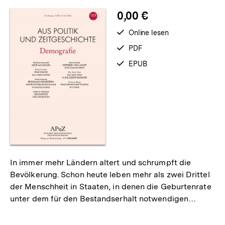
merken
0,00 €
verfügbar
Online lesen
zum
verfügbar
PDF
als
verfügbar
EPUB
als
In immer mehr Ländern altert und schrumpft die
Bevölkerung. Schon heute leben mehr als zwei Drittel
der Menschheit in Staaten, in denen die Geburtenrate
unter dem für den Bestandserhalt notwendigen…