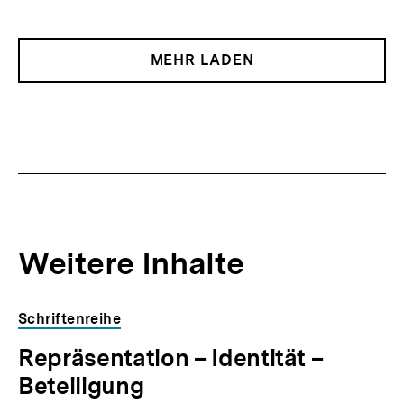
MEHR LADEN
Weitere Inhalte
Inhaltskarousell
Inhaltskarussell
Schriftenreihe
für
überspringen
Repräsentation – Identität –
weitere
Inhalte
Beteiligung