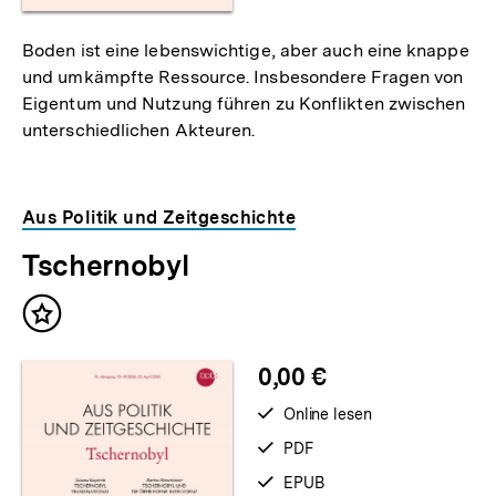
Boden ist eine lebenswichtige, aber auch eine knappe
und umkämpfte Ressource. Insbesondere Fragen von
Eigentum und Nutzung führen zu Konflikten zwischen
unterschiedlichen Akteuren.
Aus Politik und Zeitgeschichte
Tschernobyl
Inhalt
merken
0,00 €
verfügbar
Online lesen
zum
verfügbar
PDF
als
verfügbar
EPUB