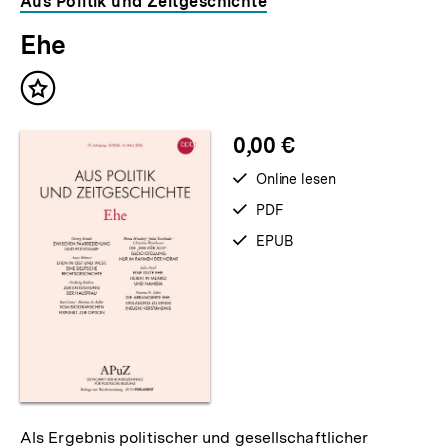
Aus Politik und Zeitgeschichte
Ehe
Inhalt
merken
0,00 €
verfügbar
Online lesen
zum
verfügbar
PDF
als
verfügbar
EPUB
als
Als Ergebnis politischer und gesellschaftlicher