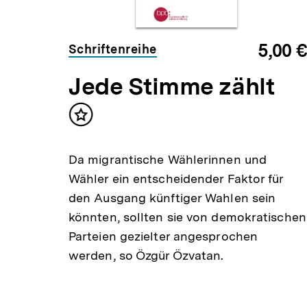
Audio
Dauer
Min.
34
5,00 €
Schriftenreihe
Min.
e
Jede Stimme zählt
Inhalt
merken
,
Da migrantische Wählerinnen und
n
Wähler ein entscheidender Faktor für
den Ausgang künftiger Wahlen sein
könnten, sollten sie von demokratischen
Parteien gezielter angesprochen
werden, so Özgür Özvatan.
n in
äßig