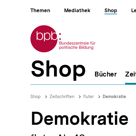
Direkt
Hauptnavigation
zum
Themen
Mediathek
Shop
L
Seiteninhalt
springen
Zur Startseite der bpb
Shop
B
e
Bücher
Zei
r
e
i
Demokratie
c
|
Brotkrümelnavigation
Pfadnavigat
Shop
Zeitschriften
fluter
Demokratie
h
bpb.de
s
n
Demokratie
a
v
i
g