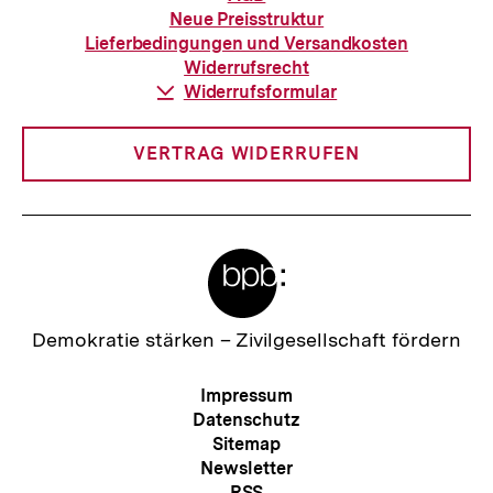
zur
Neue Preisstruktur
Bestellung
Lieferbedingungen und Versandkosten
Widerrufsrecht
Download-
Widerrufsformular
Link:
VERTRAG WIDERRUFEN
Meta-
Links
Zur
Demokratie stärken –
Zivilgesellschaft fördern
Startseite
der
Meta-
Impressum
bpb
Navigation
Datenschutz
Sitemap
Newsletter
RSS