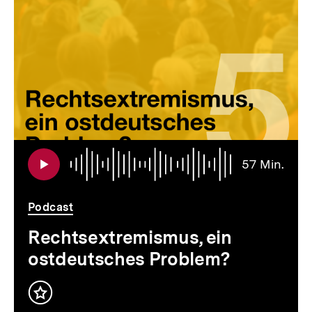
für
überspringen
weitere
Inhalte
Audi
Daue
57 Min.
57
Min.
Podcast
Rechtsextremismus, ein
ostdeutsches Problem?
Inhalt