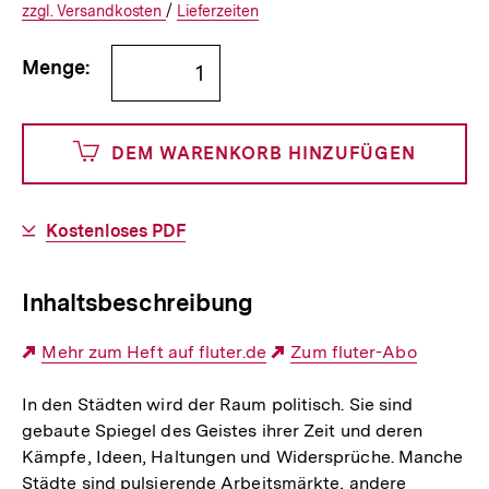
€
Versandkosten
Interner
Informationen
zzgl.
zuzüglichen
Versandkosten
/
Interner
Informationen
Lieferzeiten
Link:
zu
Link:
zu
Bestellmenge
und
den
den
Menge:
angeben
0
DEM WARENKORB HINZUFÜGEN
Cents
Download-
Kostenloses PDF
Link:
Inhaltsbeschreibung
Externer
Mehr zum Heft auf fluter.de
Externer
Zum fluter-Abo
Link:
Link:
In den Städten wird der Raum politisch. Sie sind
gebaute Spiegel des Geistes ihrer Zeit und deren
Kämpfe, Ideen, Haltungen und Widersprüche. Manche
Städte sind pulsierende Arbeitsmärkte, andere