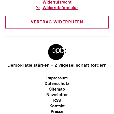
Widerrufsrecht
Download-
Widerrufsformular
Link:
VERTRAG WIDERRUFEN
Meta-
Links
Zur
Demokratie stärken –
Zivilgesellschaft fördern
Startseite
der
Meta-
Impressum
bpb
Navigation
Datenschutz
Sitemap
Newsletter
RSS
Kontakt
Presse