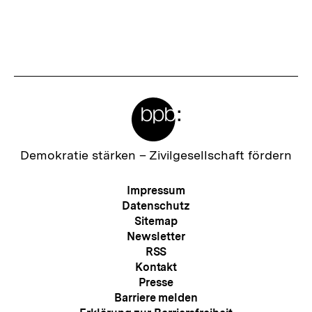
Meta-
Links
Zur
Demokratie stärken –
Zivilgesellschaft fördern
Startseite
der
Meta-
Impressum
bpb
Navigation
Datenschutz
Sitemap
Newsletter
RSS
Kontakt
Presse
Barriere melden