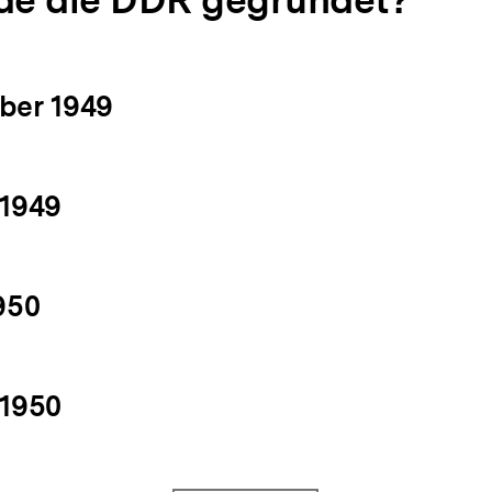
e die DDR gegründet?
ber 1949
 1949
950
 1950