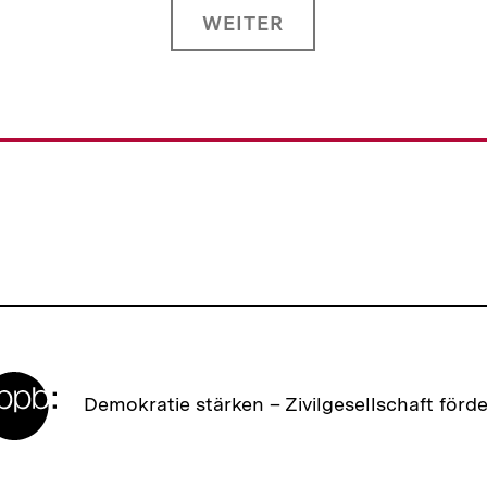
WEITER
Zur
Demokratie stärken –
Zivilgesellschaft förd
Startseite
der
bpb