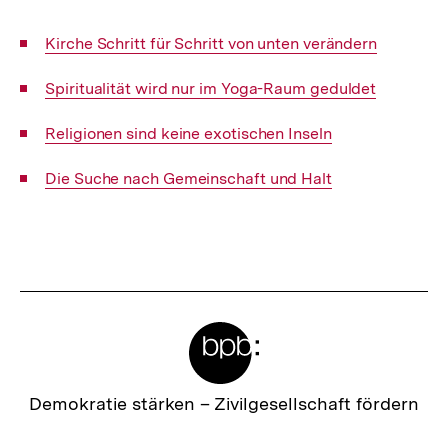
Interner
Kirche Schritt für Schritt von unten verändern
Link:
Interner
Spiritualität wird nur im Yoga-Raum geduldet
Link:
Interner
Religionen sind keine exotischen Inseln
Link:
Interner
Die Suche nach Gemeinschaft und Halt
Link:
Fussnoten
Meta-
Links
Zur
Demokratie stärken –
Zivilgesellschaft fördern
Startseite
der