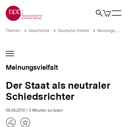
Direkt
Zur Startseite der bpb
zum
0
Artikel
Sho
Seiteninhalt
im
Naviga
Suche
springen
War
öffne
öffnen
öff
Pfadnavigation
Der
Brotkrümelnavigation
Themen
Geschichte
Deutsche Einheit
Meinungsvielfalt
Staat
als
neutraler
Schiedsrichter
INHALTSNAVIGATION
|
ÖFFNEN
Eine
Meinungsvielfalt
Stadt.
Ein
Land.
Der Staat als neutraler
Viele
Meinungen.
Schiedsrichter
|
bpb.de
06.08.2019
/ 3 Minuten zu lesen
Teilen
Inhalt