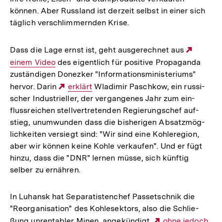
können. Aber Russ­land ist derzeit selbst in einer sich
täglich ver­schlim­mern­den Krise.
Dass die Lage ernst ist, geht aus­ge­rech­net aus
Extern
einem Video
des eigent­lich für posi­tive Pro­pa­ganda
Link:
zustän­di­gen Donez­ker "Infor­ma­ti­ons­mi­nis­te­ri­ums"
hervor. Darin
Externer
erklärt
Wla­di­mir Pasch­kow, ein rus­si­
scher Indus­tri­el­ler, der ver­gan­ge­nes Jahr zum ein­
Link:
fluss­rei­chen stell­ver­tre­ten­den Regie­rungs­chef auf­
stieg, unum­wun­den dass die bis­he­ri­gen Absatz­mög­
lich­kei­ten ver­siegt sind: "Wir sind eine Koh­le­re­gion,
aber wir können keine Kohle ver­kau­fen". Und er fügt
hinzu, dass die "DNR" lernen müsse, sich künftig
selber zu ernäh­ren.
In Luhansk hat Sepa­ra­tis­ten­chef Pas­set­sch­nik die
"Reor­ga­ni­sa­tion" des Koh­le­sek­tors, also die Schlie­
ßung unren­ta­bler Minen, ange­kün­digt,
Externer
ohne jedoch