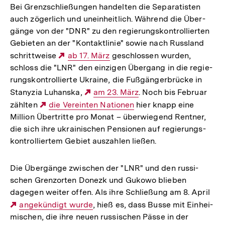
Bei Grenz­schlie­ßun­gen han­del­ten die Sepa­ra­tis­ten
auch zöger­lich und unein­heit­lich. Während die Über­
gänge von der "DNR" zu den regie­rungs­kon­trol­lier­ten
Gebie­ten an der "Kon­takt­li­nie" sowie nach Russ­land
schritt­weise
Externer
ab 17. März
geschlos­sen wurden,
schloss die "LNR" den ein­zi­gen Über­gang in die regie­
Link:
rungs­kon­trol­lierte Ukraine, die Fuß­gän­ger­brü­cke in
Stany­zia Luhanska,
Externer
am 23. März
. Noch bis Februar
zählten
Externer
die Ver­ein­ten Natio­nen
Link:
hier knapp eine
Million Über­tritte pro Monat – über­wie­gend Rentner,
Link:
die sich ihre ukrai­ni­schen Pen­sio­nen auf regie­rungs­
kon­trol­lier­tem Gebiet aus­zah­len ließen.
Die Über­gänge zwi­schen der "LNR" und den rus­si­
schen Grenz­or­ten Donezk und Gukowo blieben
dagegen weiter offen. Als ihre Schlie­ßung am 8. April
Externer
ange­kün­digt wurde
, hieß es, dass Busse mit Ein­hei­
mi­schen, die ihre neuen rus­si­schen Pässe in der
Link: