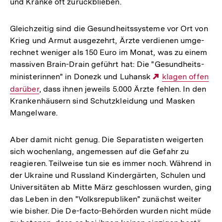
und Kranke oft zurück­blie­ben.
Gleich­zei­tig sind die Gesund­heits­sys­teme vor Ort von
Krieg und Armut aus­ge­zehrt, Ärzte ver­die­nen umge­
rech­net weniger als 150 Euro im Monat, was zu einem
mas­si­ven Brain-Drain geführt hat: Die "Gesund­heits­
mi­nis­te­rin­nen" in Donezk und Luhansk
Externer
klagen offen
darüber
, dass ihnen jeweils 5.000 Ärzte fehlen. In den
Link:
Kran­ken­häu­sern sind Schutz­klei­dung und Masken
Man­gel­ware.
Aber damit nicht genug. Die Sepa­ra­tis­ten wei­ger­ten
sich wochen­lang, ange­mes­sen auf die Gefahr zu
reagie­ren. Teil­weise tun sie es immer noch. Während in
der Ukraine und Russ­land Kin­der­gär­ten, Schulen und
Uni­ver­si­tä­ten ab Mitte März geschlos­sen wurden, ging
das Leben in den "Volks­re­pu­bli­ken" zunächst weiter
wie bisher. Die De-facto-Behör­­den wurden nicht müde