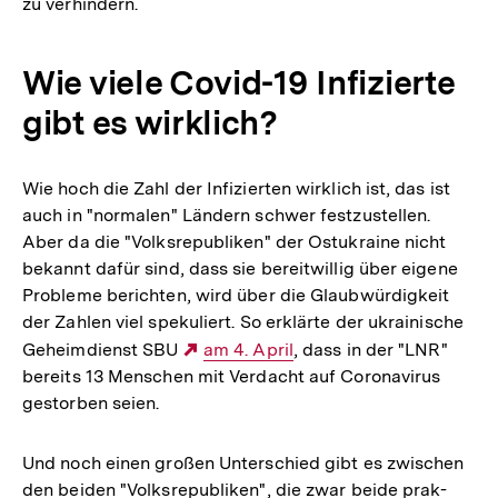
zu ver­hin­dern.
Wie viele Covid-19 Infi­zierte
gibt es wirk­lich?
Wie hoch die Zahl der Infi­zier­ten wirk­lich ist, das ist
auch in "nor­ma­len" Ländern schwer fest­zu­stel­len.
Aber da die "Volks­re­pu­bli­ken" der Ost­ukraine nicht
bekannt dafür sind, dass sie bereit­wil­lig über eigene
Pro­bleme berich­ten, wird über die Glaub­wür­dig­keit
der Zahlen viel spe­ku­liert. So erklärte der ukrai­ni­sche
Geheim­dienst SBU
Externer
am 4. April
, dass in der "LNR"
bereits 13 Men­schen mit Ver­dacht auf Coro­na­vi­rus
Link:
gestor­ben seien.
Und noch einen großen Unter­schied gibt es zwi­schen
den beiden "Volks­re­pu­bli­ken", die zwar beide prak­