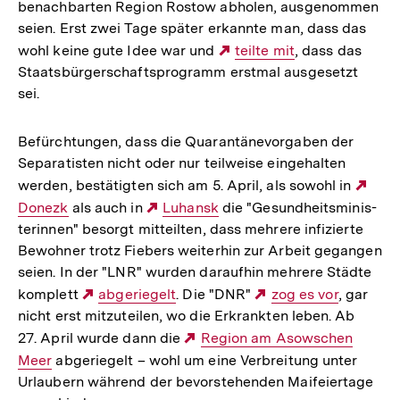
benach­bar­ten Region Rostow abholen, aus­ge­nom­men
seien. Erst zwei Tage später erkannte man, dass das
wohl keine gute Idee war und
Externer
teilte mit
, dass das
Staats­bür­ger­schafts­pro­gramm erstmal aus­ge­setzt
Link:
sei.
Befürch­tun­gen, dass die Qua­ran­tä­ne­vor­ga­ben der
Sepa­ra­tis­ten nicht oder nur teil­weise ein­ge­hal­ten
werden, bestä­tig­ten sich am 5. April, als sowohl in
Ext
Donezk
als auch in
Externer
Luhansk
die "Gesund­heits­mi­nis­
Link
te­rin­nen" besorgt mit­teil­ten, dass mehrere infi­zierte
Link:
Bewoh­ner trotz Fiebers wei­ter­hin zur Arbeit gegan­gen
seien. In der "LNR" wurden dar­auf­hin mehrere Städte
kom­plett
Externer
abge­rie­gelt
. Die "DNR"
Externer
zog es vor
, gar
nicht erst mit­zu­tei­len, wo die Erkrank­ten leben. Ab
Link:
Link:
27. April wurde dann die
Externer
Region am Asow­schen
Meer
abge­rie­gelt – wohl um eine Ver­brei­tung unter
Link:
Urlau­bern während der bevor­ste­hen­den Mai­fei­er­tage