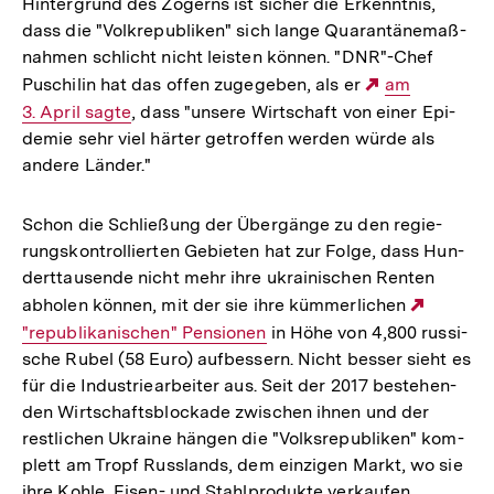
Hin­ter­grund des Zögerns ist sicher die Erkennt­nis,
dass die "Volk­re­pu­bli­ken" sich lange Qua­ran­tä­ne­maß­
nah­men schlicht nicht leisten können. "DNR"-Chef
Puschi­lin hat das offen zuge­ge­ben, als er
Externer
am
3. April sagte
, dass "unsere Wirt­schaft von einer Epi­
Link:
de­mie sehr viel härter getrof­fen werden würde als
andere Länder."
Schon die Schlie­ßung der Über­gänge zu den regie­
rungs­kon­trol­lier­ten Gebie­ten hat zur Folge, dass Hun­
dert­tau­sende nicht mehr ihre ukrai­ni­schen Renten
abholen können, mit der sie ihre küm­mer­li­chen
Externer
"repu­bli­ka­ni­schen" Pen­sio­nen
in Höhe von 4,800 rus­si­
sche Rubel (58 Euro) auf­bes­sern. Nicht besser sieht es
Link:
für die Indus­trie­ar­bei­ter aus. Seit der 2017 bestehen­
den Wirt­schafts­blo­ckade zwi­schen ihnen und der
rest­li­chen Ukraine hängen die "Volks­re­pu­bli­ken" kom­
plett am Tropf Russ­lands, dem ein­zi­gen Markt, wo sie
ihre Kohle, Eisen- und Stahl­pro­dukte ver­kau­fen