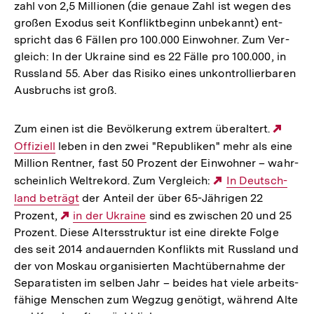
zahl von 2,5 Mil­lio­nen (die genaue Zahl ist wegen des
großen Exodus seit Kon­flikt­be­ginn unbe­kannt) ent­
spricht das 6 Fällen pro 100.000 Ein­woh­ner. Zum Ver­
gleich: In der Ukraine sind es 22 Fälle pro 100.000, in
Russ­land 55. Aber das Risiko eines unkon­trol­lier­ba­ren
Aus­bruchs ist groß.
Zum einen ist die Bevöl­ke­rung extrem über­al­tert.
Exte
Offi­zi­ell
leben in den zwei "Repu­bli­ken" mehr als eine
Link:
Million Rentner, fast 50 Prozent der Ein­woh­ner – wahr­
schein­lich Welt­re­kord. Zum Ver­gleich:
Externer
In Deutsch­
land beträgt
der Anteil der über 65-Jäh­­ri­gen 22
Link:
Prozent,
Externer
in der Ukraine
sind es zwi­schen 20 und 25
Prozent. Diese Alters­struk­tur ist eine direkte Folge
Link:
des seit 2014 andau­ern­den Kon­flikts mit Russ­land und
der von Moskau orga­ni­sier­ten Macht­über­nahme der
Sepa­ra­tis­ten im selben Jahr – beides hat viele arbeits­
fä­hige Men­schen zum Wegzug genö­tigt, während Alte