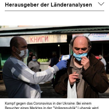
auf
Herausgeber der Länderanalysen
Kampf gegen das Coronavirus in der Ukraine: Bei einem
Besucher eines Marktes in der "Volksrepublik" Luhansk wird