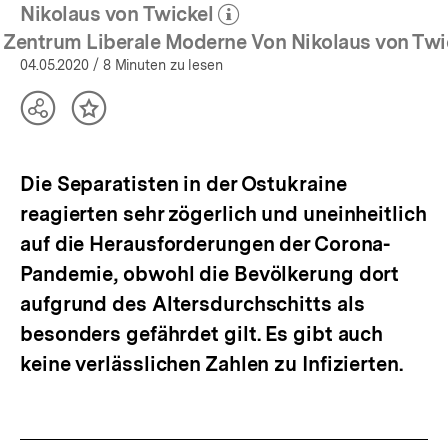
Nikolaus von Twickel
Pressefreiheit
(Mehr zum Autor)
|
öffnen
n Zentrum Liberale Moderne Von Nikolaus von Twi
bpb.de
04.05.2020
/ 8 Minuten zu lesen
Teilen
Inhalt
Optionen
merken
anzeigen
Die Separatisten in der Ostukraine
reagierten sehr zögerlich und uneinheitlich
auf die Herausforderungen der Corona-
Pandemie, obwohl die Bevölkerung dort
aufgrund des Altersdurchschitts als
besonders gefährdet gilt. Es gibt auch
keine verlässlichen Zahlen zu Infizierten.