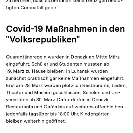
zu betonen, dass es bei ihnen keinen ein­zi­gen bestä­
tig­ten Coro­na­fall gebe.
Covid-19 Maß­nah­men in den
"Volks­re­pu­bli­ken"
Qua­ran­tä­ne­re­geln wurden in Donezk ab Mitte März
ein­ge­führt, Schüler und Stu­den­ten mussten ab
19. März zu Hause bleiben. In Luhansk wurden
zunächst prak­tisch gar keine Maß­nah­men ein­ge­führt.
Erst am 28. März wurden plötz­lich Restau­rants, Läden,
Theater und Museen geschlos­sen, Schulen und Uni­
ver­si­tä­ten ab 30. März. Dafür dürfen in Donezk
Restau­rants und Cafés bis auf wei­te­res offen­blei­ben –
jeden­falls tags­über bis 18:00 Uhr. Kin­der­gär­ten
bleiben wei­ter­hin geöff­net.