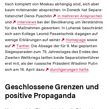
tisch kom­plett von Moskau abhän­gig sind, sich aber
kaum mit­ein­an­der abspre­chen. In Donezk hat Sepa­ra­
tis­ten­chef Denis Puschi­lin
Externer
in meh­re­ren Anspra­chen
und
Externer
Inter­views
bei der Bevöl­ke­rung um Ver­ständ­nis
Link:
für die Maß­nah­men gewor­ben. In Luhansk beschränkt
Link:
sich sein Kollege Leonid Pas­set­sch­nik dagegen auf
wenige Erklä­run­gen auf seiner
Externer
Home­page
sowie
auf
Externer
Twitter
. Die Absage der für 9. Mai geplan­ten
Link:
Sie­ges­pa­ra­den zum 75. Jah­res­ta­ges des Endes des
Link:
Zweiten Welt­kriegs teilten beide Sepa­ra­tis­ten­füh­rer
erst mit, als der russische Präsident Wladimir Putin
sich am 16. April dazu
Externer
durch­ge­run­gen hatte
.
Link:
Geschlos­sene Grenzen und
posi­tive Pro­pa­ganda