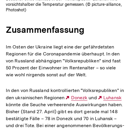
vorsichtshalber die Temperatur gemessen. (© picture-alliance,
Photoshot)
Zusammenfassung
Im Osten der Ukraine liegt eine der gefähr­dets­ten
Regio­nen für die Coronapan­de­mie über­haupt. In den
von Russ­land abhän­gi­gen "Volks­re­pu­bli­ken" sind fast
50 Prozent der Ein­woh­ner im Ren­ten­al­ter – so viele
wie wohl nir­gends sonst auf der Welt.
In den von Russ­land kon­trol­lier­ten "Volks­re­pu­bli­ken" in
den ukrai­ni­schen Regio­nen
Externer
Donezk
und
Externer
Luhansk
könnte die Seuche ver­hee­rende Aus­wir­kun­gen haben.
Link:
Link:
Bisher (Stand 27. April) gibt es dort gerade mal 148
bestä­tigte Fälle – 78 in Donezk und 70 in Luhansk –
und drei Tote. Bei einer ange­nom­me­nen Bevöl­ke­rungs­