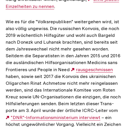
Ein­zel­hei­ten zu nennen
.
Link:
Wie es für die "Volks­re­pu­bli­ken" wei­ter­ge­hen wird, ist
also völlig unge­wiss. Die rus­si­schen Konvois, die noch
2019 wöchent­lich Hilfs­gü­ter und wohl auch Bargeld
nach Donezk und Luhansk brach­ten, sind bereits seit
dem Jah­res­wech­sel nicht mehr gesehen worden.
Seitdem die Sepa­ra­tis­ten in den Jahren 2015 und 2016
die aus­län­di­schen Hilfs­or­ga­ni­sa­tio­nen Medi­cins sans
Fron­tie­res und People in Need
Externer
raus­ge­schmis­sen
haben, sowie seit 2017 die Konvois des ukrai­ni­schen
Link:
Olig­ar­chen Rinat Ach­me­tow nicht mehr rein­gelas­sen
werden, sind das Inter­na­tio­nale Komitee vom Roten
Kreuz sowie UN-Orga­ni­sa­tio­nen die ein­zi­gen, die noch
Hilfs­lie­fe­run­gen senden. Beim letzten dieser Trans­
porte am 3. April wurde der ört­li­che ICRC-Leiter vom
Externer
"DNR"-Infor­ma­ti­ons­mi­nis­te­rium inter­viewt
– ein
höchst unge­wöhn­li­cher Vorgang. Viel­leicht ein Zeichen
Link: