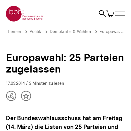
Direkt
Zur Startseite der bpb
zum
0
Artikel
Sho
Seiteninhalt
im
Naviga
Suche
springen
War
öffne
öffnen
öff
Pfadnavigation
Europawahl:
Brotkrümelnavigation
Themen
Politik
Demokratie & Wahlen
Europawahlen
25
Parteien
zugelassen
|
Europawahl: 25 Parteien
Themen
|
zugelassen
bpb.de
17.03.2014
/ 3 Minuten zu lesen
Teilen
Inhalt
Optionen
merken
anzeigen
Der Bundeswahlausschuss hat am Freitag
(14. März) die Listen von 25 Parteien und