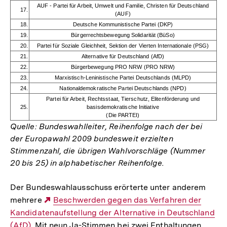
AUF - Partei für Arbeit, Umwelt und Familie, Christen für Deutschland
17.
(AUF)
18.
Deutsche Kommunistische Partei (DKP)
19.
Bürgerrechtsbewegung Solidarität (BüSo)
20.
Partei für Soziale Gleichheit, Sektion der Vierten Internationale (PSG)
21.
Alternative für Deutschland (AfD)
22.
Bürgerbewegung PRO NRW (PRO NRW)
23.
Marxistisch-Leninistische Partei Deutschlands (MLPD)
24.
Nationaldemokratische Partei Deutschlands (NPD)
Partei für Arbeit, Rechtsstaat, Tierschutz, Elitenförderung und
25.
basisdemokratische Initiative
(Die PARTEI)
Quelle: Bundeswahlleiter, Reihenfolge nach der bei
der Europawahl 2009 bundesweit erzielten
Stimmenzahl, die übrigen Wahlvorschläge (Nummer
20 bis 25) in alphabetischer Reihenfolge.
Der Bundeswahlausschuss erörterte unter anderem
mehrere
Externer
Beschwerden gegen das Verfahren der
Kandidatenaufstellung der Alternative in Deutschland
Link:
(AfD)
. Mit neun Ja-Stimmen bei zwei Enthaltungen