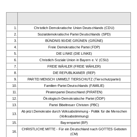
1.
Christlich Demokratische Union Deutschlands (CDU)
2.
Sozialdemokratische Partei Deutschlands (SPD)
3.
BÜNDNIS 90/DIE GRÜNEN (GRÜNE)
4.
Freie Demokratische Partei (FDP)
5.
DIE LINKE (DIE LINKE)
6.
Christlich-Soziale Union in Bayern e. V. (CSU)
7.
FREIE WÄHLER (FREIE WÄHLER)
8.
DIE REPUBLIKANER (REP)
9.
PARTEI MENSCH UMWELT TIERSCHUTZ (Tierschutzpartei)
10.
Familien-Partei Deutschlands (FAMILIE)
11.
Piratenpartei Deutschland (PIRATEN)
12.
Ökologisch-Demokratische Partei (ÖDP)
13.
Partei Bibeltreuer Christen (PBC)
Ab jetzt.Demokratie durch Volksabstimmung - Politik für die Menschen
13.
(Volksabstimmung)
15.
Bayernpartei (BP)
CHRISTLICHE MITTE - Für ein Deutschland nach GOTTES Geboten
16.
(CM)