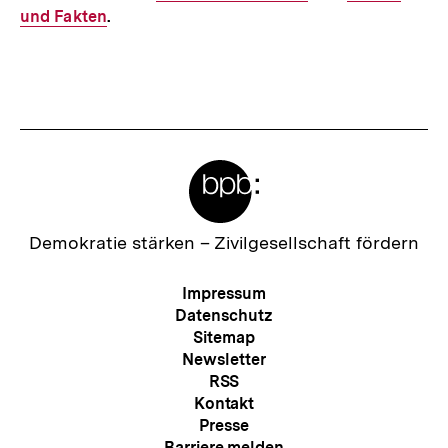
und Fakten
.
Link:
Link:
Fussnoten
Meta-
Links
Zur
Demokratie stärken –
Zivilgesellschaft fördern
Startseite
der
Meta-
Impressum
bpb
Navigation
Datenschutz
Sitemap
Newsletter
RSS
Kontakt
Presse
Barriere melden