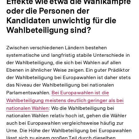
Effekte wie etwa die Wahlkämpfe
oder die Personen der
Kandidaten unwichtig für die
Wahlbeteiligung sind?
Zwischen verschiedenen Ländern bestehen
systematische und langfristig stabile Unterschiede in
der Wahlbeteiligung, die sich bei Wahlen auf allen
Ebenen in ähnlicher Weise zeigen. Ein guter Prädiktor
der Wahlbeteiligung bei Europawahlen ist daher stets
das Niveau der Wahlbeteiligung bei nationalen
Parlamentswahlen.
Interner
Bei Europawahlen ist die
Wahlbeteiligung meistens deutlich geringer als bei
Link:
nationalen Wahlen
: Wo die Wahlbeteiligung bei
nationalen Wahlen relativ hoch ist, gehen die Wähler
auch bei Europawahlen vergleichsweise häufig zur
Urne. Die Höhe der Wahlbeteiligung bei Europawahlen
lässt sich zu einem großen Teil durch dieselben