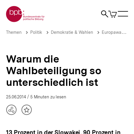
Direkt
Zur Startseite der bpb
zum
0
Artikel
Sho
Seiteninhalt
im
Naviga
Suche
springen
War
öffne
öffnen
öff
Pfadnavigation
Warum
Brotkrümelnavigation
Themen
Politik
Demokratie & Wahlen
Europawahlen
die
Wahlbeteiligung
so
unterschiedlich
Warum die
ist
|
Wahlbeteiligung so
Themen
|
unterschiedlich ist
bpb.de
25.06.2014
/ 5 Minuten zu lesen
Teilen
Inhalt
Optionen
merken
anzeigen
13 Prozent in der Slowakei, 90 Prozent in