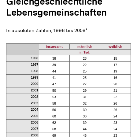
Gleichgeschlechtliche
Lebensgemeinschaften
In absoluten Zahlen, 1996 bis 2009*
insgesamt
männlich
weiblich
in Tsd.
1996
38
23
15
1997
39
22
17
1998
44
25
19
1999
41
25
16
2000
47
27
20
2001
50
29
21
2002
53
31
22
2003
58
32
26
2004
56
30
26
2005
60
36
24
2006
62
39
23
2007
68
44
24
2008
69
46
23