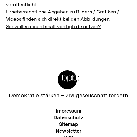
veröffentlicht.
Urheberrechtliche Angaben zu Bildern / Grafiken /
Videos finden sich direkt bei den Abbildungen.
Sie wollen einen Inhalt von bpb.de nutzen?
Meta-
Links
Zur
Demokratie stärken –
Zivilgesellschaft fördern
Startseite
der
Meta-
Impressum
bpb
Navigation
Datenschutz
Sitemap
Newsletter