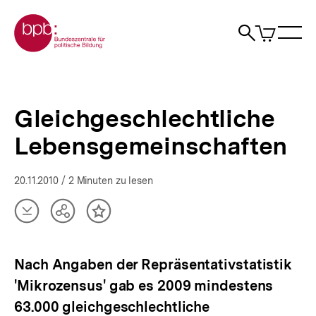
Direkt
Zur Startseite der bpb
zum
0
Artikel
Sho
Seiteninhalt
im
Naviga
Suche
springen
War
öffne
öffnen
öff
Pfadnavigation
Gleichgeschlechtliche
Brotkrümelnavigation
Lebensgemeinschaften
|
Gleichgeschlechtliche
bpb.de
Lebensgemeinschaften
20.11.2010
/ 2 Minuten zu lesen
Artikel
Teilen
Inhalt
herunterladen
Optionen
merken
anzeigen
Nach Angaben der Repräsentativstatistik
'Mikrozensus' gab es 2009 mindestens
63.000 gleichgeschlechtliche