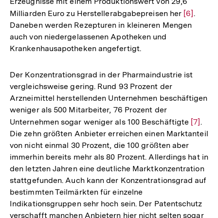
Erzeugnisse mit einem Produktionswert von 29,6
Milliarden Euro zu Herstellerabgabepreisen her
Zur
[6]
.
Daneben werden Rezepturen in kleineren Mengen
Auflösun
auch von niedergelassenen Apotheken und
der
Krankenhausapotheken angefertigt.
Fußnote
Der Konzentrationsgrad in der Pharmaindustrie ist
vergleichsweise gering. Rund 93 Prozent der
Arzneimittel herstellenden Unternehmen beschäftigen
weniger als 500 Mitarbeiter, 76 Prozent der
Unternehmen sogar weniger als 100 Beschäftigte
Zur
[7]
.
Die zehn größten Anbieter erreichen einen Marktanteil
Auflös
von nicht einmal 30 Prozent, die 100 größten aber
der
immerhin bereits mehr als 80 Prozent. Allerdings hat in
Fußnot
den letzten Jahren eine deutliche Marktkonzentration
stattgefunden. Auch kann der Konzentrationsgrad auf
bestimmten Teilmärkten für einzelne
Indikationsgruppen sehr hoch sein. Der Patentschutz
verschafft manchen Anbietern hier nicht selten sogar