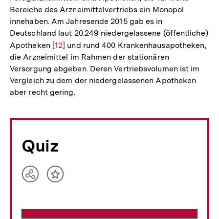
Bereiche des Arzneimittelvertriebs ein Monopol
innehaben. Am Jahresende 2015 gab es in
Deutschland laut 20.249 niedergelassene (öffentliche)
Apotheken
Zur
[12]
und rund 400 Krankenhausapotheken,
die Arzneimittel im Rahmen der stationären
Auflösung
Versorgung abgeben. Deren Vertriebsvolumen ist im
der
Vergleich zu dem der niedergelassenen Apotheken
Fußnote
aber recht gering.
Quiz
Teilen
Inhalt
Optionen
merken
anzeigen