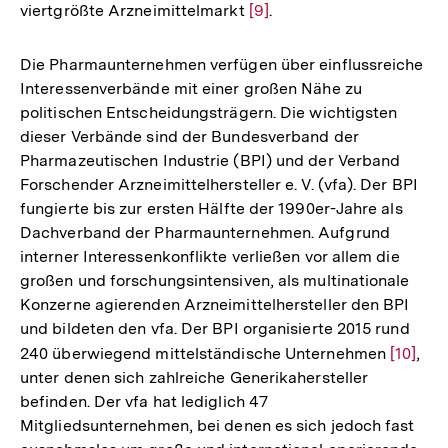
viertgrößte Arzneimittelmarkt
Zur
[9]
.
Auflösung
der
Die Pharmaunternehmen verfügen über einflussreiche
Fußnote
Interessenverbände mit einer großen Nähe zu
politischen Entscheidungsträgern. Die wichtigsten
dieser Verbände sind der Bundesverband der
Pharmazeutischen Industrie (BPI) und der Verband
Forschender Arzneimittelhersteller e. V. (vfa). Der BPI
fungierte bis zur ersten Hälfte der 1990er-Jahre als
Dachverband der Pharmaunternehmen. Aufgrund
interner Interessenkonflikte verließen vor allem die
großen und forschungsintensiven, als multinationale
Konzerne agierenden Arzneimittelhersteller den BPI
und bildeten den vfa. Der BPI organisierte 2015 rund
240 überwiegend mittelständische Unternehmen
Zur
[10]
,
unter denen sich zahlreiche Generikahersteller
Auflös
befinden. Der vfa hat lediglich 47
der
Mitgliedsunternehmen, bei denen es sich jedoch fast
Fußnot