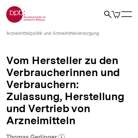
Direkt
Zur Startseite der bpb
zum
0
Artikel
Sho
Seiteninhalt
im
Naviga
Suche
springen
War
öffne
öffnen
öff
Pfadnavigation
Vom
Brotkrümelnavigation
Arzneimittelpolitik und Arzneimittelversorgung
Hersteller
zu
den
Verbraucherinnen
Vom Hersteller zu den
und
Verbrauchern:
Verbraucherinnen und
Zulassung,
Herstellung
Verbrauchern:
und
Zulassung, Herstellung
Vertrieb
von
und Vertrieb von
Arzneimitteln
|
Arzneimitteln
bpb.de
Thomas Gerlinger