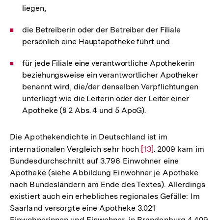
liegen,
die Betreiberin oder der Betreiber der Filiale
persönlich eine Hauptapotheke führt und
für jede Filiale eine verantwortliche Apothekerin
beziehungsweise ein verantwortlicher Apotheker
benannt wird, die/der denselben Verpflichtungen
unterliegt wie die Leiterin oder der Leiter einer
Apotheke (§ 2 Abs. 4 und 5 ApoG).
Die Apothekendichte in Deutschland ist im
internationalen Vergleich sehr hoch
Zur
[13]
. 2009 kam im
Bundesdurchschnitt auf 3.796 Einwohner eine
Auflösung
Apotheke (siehe Abbildung Einwohner je Apotheke
der
nach Bundesländern am Ende des Textes). Allerdings
Fußnote
existiert auch ein erhebliches regionales Gefälle: Im
Saarland versorgte eine Apotheke 3.021
Einwohnerinnen und Einwohner, in Brandenburg 4.409