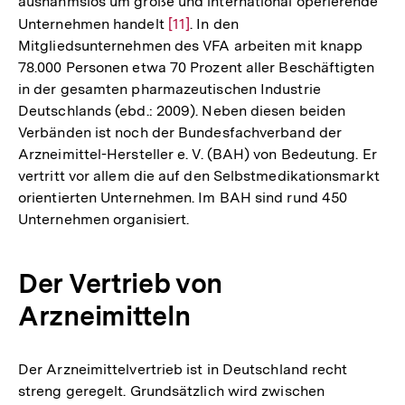
ausnahmslos um große und international operierende
Unternehmen handelt
Zur
[11]
. In den
Mitgliedsunternehmen des VFA arbeiten mit knapp
Auflösung
78.000 Personen etwa 70 Prozent aller Beschäftigten
der
in der gesamten pharmazeutischen Industrie
Fußnote
Deutschlands (ebd.: 2009). Neben diesen beiden
Verbänden ist noch der Bundesfachverband der
Arzneimittel-Hersteller e. V. (BAH) von Bedeutung. Er
vertritt vor allem die auf den Selbstmedikationsmarkt
orientierten Unternehmen. Im BAH sind rund 450
Unternehmen organisiert.
Der Vertrieb von
Arzneimitteln
Der Arzneimittelvertrieb ist in Deutschland recht
streng geregelt. Grundsätzlich wird zwischen