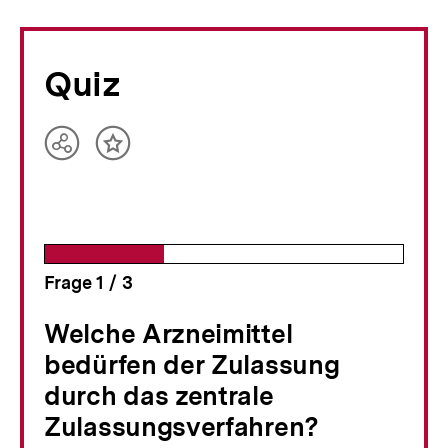
Quiz
Teilen
Inhalt
Optionen
merken
anzeigen
Frage
1
/
von
3
Welche Arzneimittel
bedürfen der Zulassung
durch das zentrale
Zulassungsverfahren?