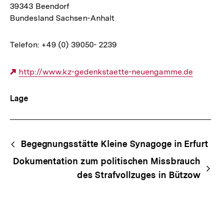
39343 Beendorf
Bundesland Sachsen-Anhalt
Telefon: +49 (0) 39050- 2239
Externer
http://www.kz-gedenkstaette-neuengamme.de
Link:
Lage
Begriffsnavigation
Content-
Begegnungsstätte Kleine Synagoge in Erfurt
Navigation
Dokumentation zum politischen Missbrauch
des Strafvollzuges in Bützow