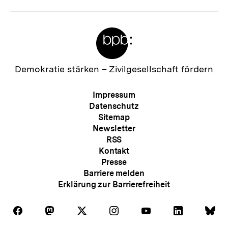
Meta-
Links
Zur
Demokratie stärken –
Zivilgesellschaft fördern
Startseite
der
Meta-
Impressum
bpb
Navigation
Datenschutz
Sitemap
Newsletter
RSS
Kontakt
Presse
Barriere melden
Erklärung zur Barrierefreiheit
Auf
Auf
Auf
Auf
Auf
Auf
Au
Folgen
Folgen
Folgen
Folgen
Folgen
Folgen
Fol
Facebook
Mastodon
X
Instagram
Youtube
LinkedIn
Bl
Sie
Sie
Sie
Sie
Sie
Sie
Sie