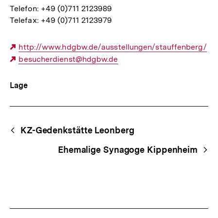
Telefon: +49 (0)711 2123989
Telefax: +49 (0)711 2123979
Externer
http://www.hdgbw.de/ausstellungen/stauffenberg/
Link:
Externer
besucherdienst@hdgbw.de
Link:
Lage
Begriffsnavigation
Content-
KZ-Gedenkstätte Leonberg
Navigation
Ehemalige Synagoge Kippenheim