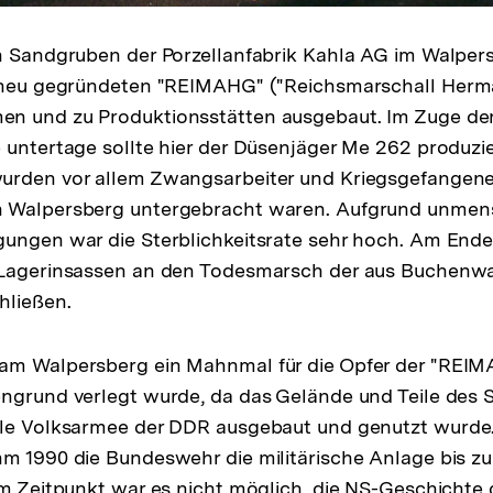
en Sandgruben der Porzellanfabrik Kahla AG im Walpe
r neu gegründeten "REIMAHG" ("Reichsmarschall Her
n und zu Produktionsstätten ausgebaut. Im Zuge der
 untertage sollte hier der Düsenjäger Me 262 produz
rden vor allem Zwangsarbeiter und Kriegsgefangene e
 Walpersberg untergebracht waren. Aufgrund unmens
ungen war die Sterblichkeitsrate sehr hoch. Am Ende
 Lagerinsassen an den Todesmarsch der aus Buchen
hließen.
am Walpersberg ein Mahnmal für die Opfer der "REIM
ngrund verlegt wurde, da das Gelände und Teile des 
ale Volksarmee der DDR ausgebaut und genutzt wurd
m 1990 die Bundeswehr die militärische Anlage bis zu
em Zeitpunkt war es nicht möglich, die NS-Geschichte 