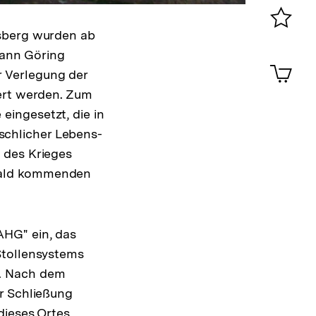
0
rsberg wurden ab
Merklist
mann Göring
ansehen
0
Artik
 Verlegung der
im
iert werden. Zum
Shop-
Warenko
ingesetzt, die in
ansehen
chlicher Lebens-
 des Krieges
wald kommenden
AHG" ein, das
Stollensystems
e. Nach dem
r Schließung
dieses Ortes