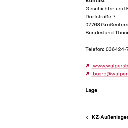
Kontakt
Geschichts- und 
Dorfstraße 7
07768 Großeuters
Bundesland Thür
Telefon: 036424-
Externer
www.walpersb
Link:
Externer
buero@walper
Link:
Lage
Content-
Begri
KZ-Außenlager 
Navigation