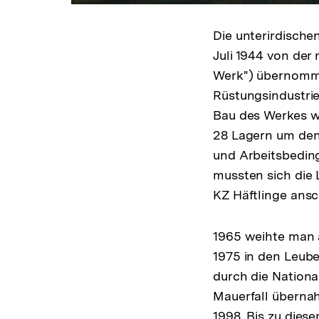
Die unterirdisch
Juli 1944 von de
Werk") übernomme
Rüstungsindustrie
Bau des Werkes wu
28 Lagern um den
und Arbeitsbeding
mussten sich die
KZ Häftlinge ansc
1965 weihte man 
1975 in den Leube
durch die Nation
Mauerfall übernah
1998. Bis zu dies