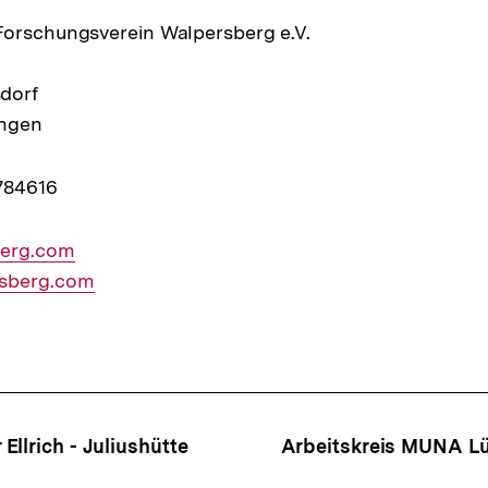
Forschungsverein Walpersberg e.V.
dorf
ingen
784616
erg.com
sberg.com
ffsnavigation
Ellrich - Juliushütte
Arbeitskreis MUNA Lü