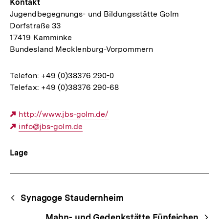
Kontakt
Jugendbegegnungs- und Bildungsstätte Golm
Dorfstraße 33
17419 Kamminke
Bundesland Mecklenburg-Vorpommern
Telefon: +49 (0)38376 290-0
Telefax: +49 (0)38376 290-68
Externer
http://www.jbs-golm.de/
Link:
Externer
info@jbs-golm.de
Link:
Lage
Begriffsnavigation
Content-
Synagoge Staudernheim
Navigation
Mahn- und Gedenkstätte Fünfeichen