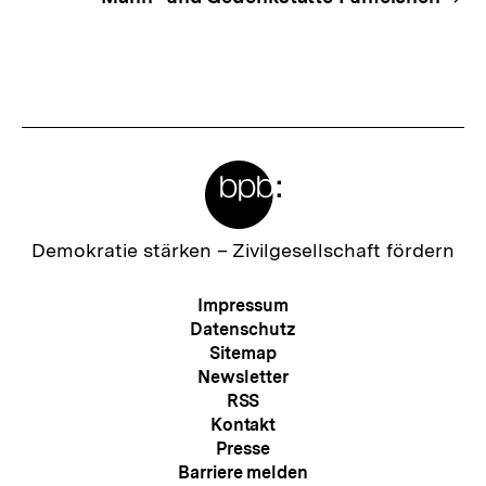
Meta-
Links
Zur
Demokratie stärken –
Zivilgesellschaft fördern
Startseite
der
Meta-
Impressum
bpb
Navigation
Datenschutz
Sitemap
Newsletter
RSS
Kontakt
Presse
Barriere melden