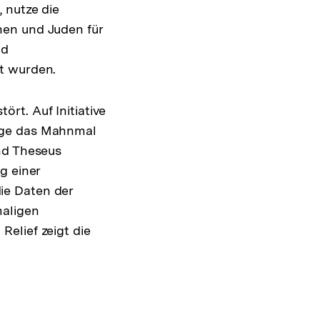
 nutze die
nen und Juden für
nd
t wurden.
rt. Auf Initiative
oge das Mahnmal
nd Theseus
g einer
ie Daten der
maligen
elief zeigt die