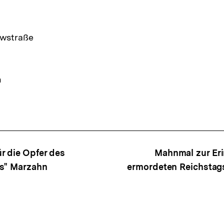
wstraße
n
ffsnavigation
r die Opfer des
Mahnmal zur Eri
rs" Marzahn
ermordeten Reichsta