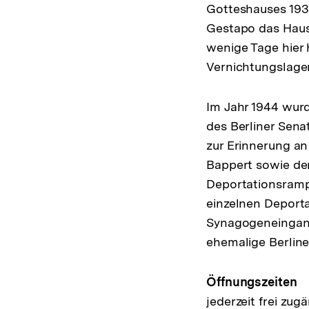
Gotteshauses 1938
Gestapo das Haus
wenige Tage hier 
Vernichtungslage
Im Jahr 1944 wurd
des Berliner Sen
zur Erinnerung an
Bappert sowie der
Deportationsramp
einzelnen Deporta
Synagogeneingangs
ehemalige Berlin
Öffnungszeiten
jederzeit frei zug