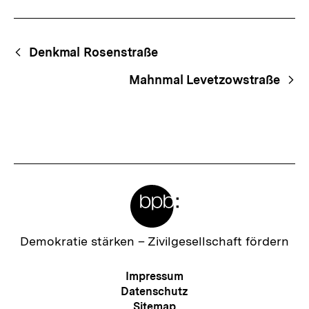
Begriffsnavigation
Content-
Denkmal Rosenstraße
Navigation
Mahnmal Levetzowstraße
Meta-
Links
Zur
Demokratie stärken –
Zivilgesellschaft fördern
Startseite
der
Meta-
Impressum
bpb
Navigation
Datenschutz
Sitemap