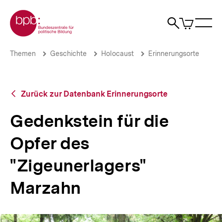
Direkt
Zur Startseite der bpb
zum
0
Artikel
Sho
Seiteninhalt
im
Naviga
Suche
springen
War
öffne
öffnen
öff
Pfadnavigation
Gedenkstein
Brotkrümelnavigation
Themen
Geschichte
Holocaust
Erinnerungsorte
für
die
Opfer
des
Zurück
Zurück zur Datenbank Erinnerungsorte
"Zigeunerlagers"
zur
Marzahn
Datenbank
Gedenkstein für die
|
Erinnerungsorte
Themen
Opfer des
|
bpb.de
"Zigeunerlagers"
Marzahn