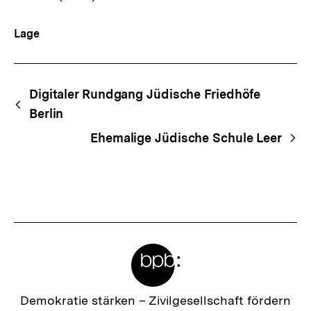
Lage
Begriffsnavigation
Content-
Digitaler Rundgang Jüdische Friedhöfe
Navigation
Berlin
Ehemalige Jüdische Schule Leer
Meta-
Links
Zur
Demokratie stärken –
Zivilgesellschaft fördern