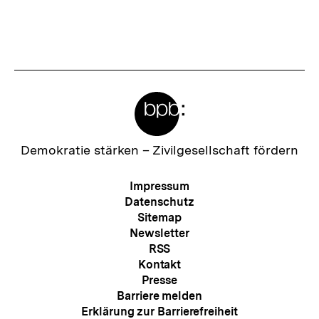
Meta-
Links
Zur
Demokratie stärken –
Zivilgesellschaft fördern
Startseite
der
Meta-
Impressum
bpb
Navigation
Datenschutz
Sitemap
Newsletter
RSS
Kontakt
Presse
Barriere melden
Erklärung zur Barrierefreiheit