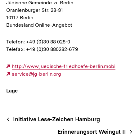
Jüdische Gemeinde zu Berlin
Oranienburger Str. 28-31
10117 Berlin
Bundesland Online-Angebot
Telefon: +49 (0)30 88 028-0
Telefax: +49 (0)30 880282-679
Externer
http://www.juedische-friedhoefe-berlin.mobi
Link:
Externer
service@jg-berlin.org
Link:
Lage
Begriffsnavigation
Content-
Initiative Lese-Zeichen Hamburg
Navigation
Erinnerungsort Weingut II