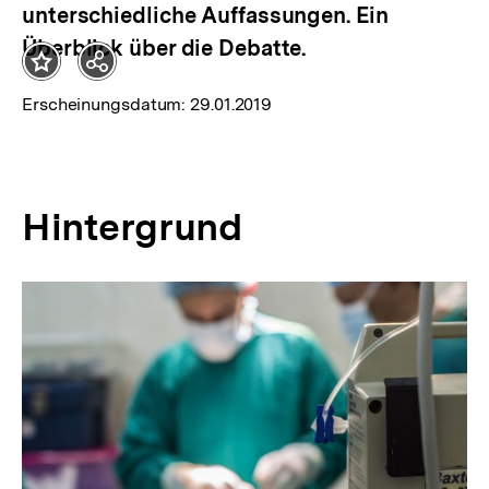
Aktualisierungsdatum:
29.01.2019
unterschiedliche Auffassungen. Ein
Überblick über die Debatte.
Teilen
Optionen
Erscheinungsdatum:
29.01.2019
anzeigen
Hintergrund