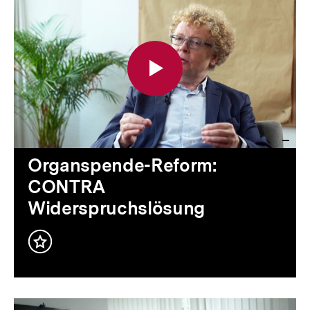
Video
Dauer
Organspende-Reform:
CONTRA
Widerspruchslösung
Inhalt
merken