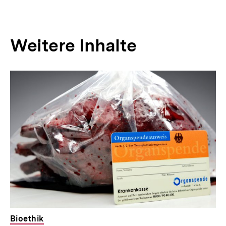
Weitere Inhalte
Inhaltskarousell
Inhaltskarussell
für
überspringen
weitere
Inhalte
Bioethik