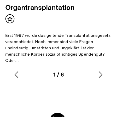
Organtransplantation
Inhalt
merken
Erst 1997 wurde das geltende Transplantationsgesetz
verabschiedet. Noch immer sind viele Fragen
uneindeutig, umstritten und ungeklärt. Ist der
menschliche Körper sozialpflichtiges Spendengut?
Oder…
1
/
6
Vorherigen
Nächs
Karussellinhalt
von
Inhalt
Inhalt
anzeigen
anzei