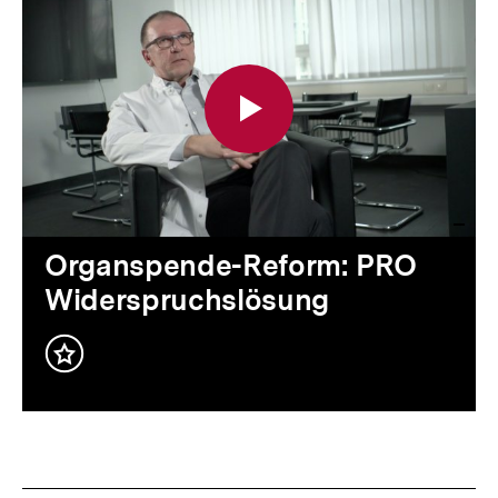
Video
Dauer
Organspende-Reform: PRO
Widerspruchslösung
Inhalt
merken