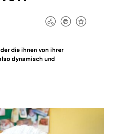
Artikel
Teilen
Inhalt
drucken
Optionen
merken
anzeigen
der die ihnen von ihrer
 also dynamisch und