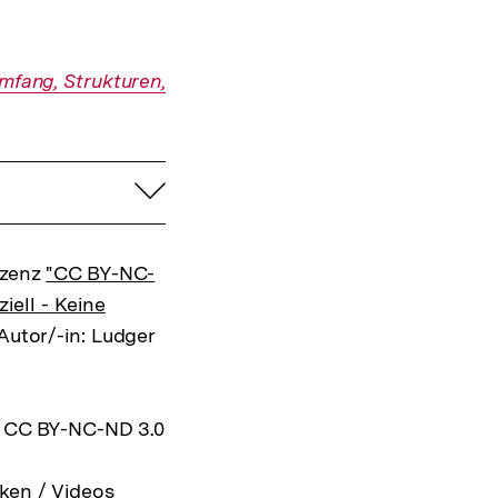
mfang, Strukturen,
aufklappen
izenz
"CC BY-NC-
ell - Keine
 Autor/-in: Ludger
z CC BY-NC-ND 3.0
ken / Videos