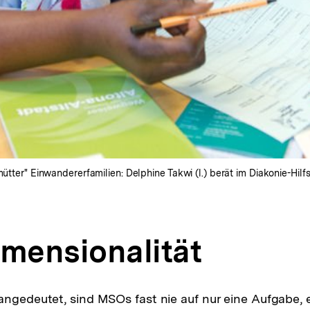
mütter" Einwandererfamilien: Delphine Takwi (l.) berät im Diakonie-Hil
imensionalität
angedeutet, sind MSOs fast nie auf nur eine Aufgabe, e