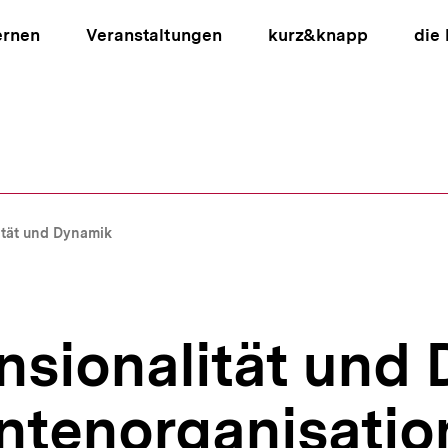
ernen
Veranstaltungen
kurz&knapp
die
ion
ität und Dynamik
nsionalität und
ntenorganisatio