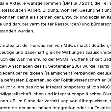
oziale Akteure wahrgenommen (BMFSFJ 2011), die Teil
n Ressourcen Arbeit, Bildung, Wohnen, Gesundheit und
önnen damit als Formen der Entwicklung sozialen Kap
e und darüber vermittelter Ressourcen) und bürgersch
standen werden.
omplexität der Funktionen von MSOs macht deutlich, 
deutige und dauerhaft gleiche Wirkungen zuzuschreib
Auch die Wahrnehmung der MSOs in Öffentlichkeit und
den Anschlägen des 11. September 2001 wurde häufig 
 gegenüber religiösen (islamischen) Verbänden geäuße
 befassten Experten, so der Politikwissenschaftler C
er vor allem das hohe Integrationspotenzial von MSO
zivilgesellschaftlichen und integrationspolitischen Di
onen z.B. im Sinne der Vermittlung von Alltagswissen, 
dere bei der schulischen Integration oder zur Orientie