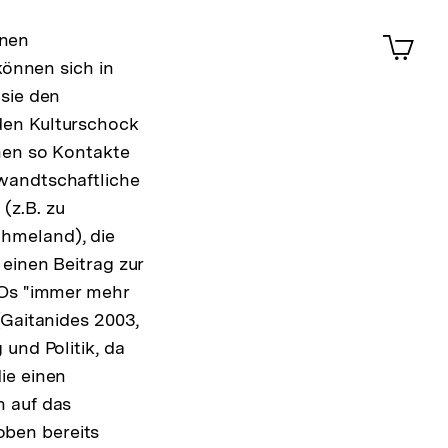
Merklist
ansehen
0
Artik
inen
im
können sich in
Shop-
sie den
Warenko
ansehen
den Kulturschock
nen so Kontakte
wandtschaftliche
(z.B. zu
hmeland), die
einen Beitrag zur
SOs "immer mehr
(Gaitanides 2003,
und Politik, da
ie einen
n auf das
ben bereits