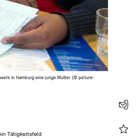
fswerk in Hamburg eine junge Mutter. (© picture-
Konta
0
in Tätigkeitsfeld