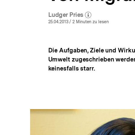
a
t
Ludger Pries
i
(Mehr zum Autor)
öffnen
o
25.04.2013
/ 2 Minuten zu lesen
n
Die Aufgaben, Ziele und Wirkun
Umwelt zugeschrieben werden,
keinesfalls starr.