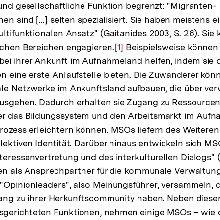
 und gesellschaftliche Funktion begrenzt: "Migranten-
en sind [...] selten spezialisiert. Sie haben meistens e
ltifunktionalen Ansatz" (Gaitanides 2003, S. 26). Sie 
ichen Bereichen engagieren.
Zur
[1]
Beispielsweise können 
ei ihrer Ankunft im Aufnahmeland helfen, indem sie 
Auflösung
n eine erste Anlaufstelle bieten. Die Zuwanderer kön
der
ale Netzwerke im Ankunftsland aufbauen, die über ver
Fußnote
usgehen. Dadurch erhalten sie Zugang zu Ressourcen 
er das Bildungssystem und den Arbeitsmarkt im Aufna
rozess erleichtern können. MSOs liefern des Weiteren 
lektiven Identität. Darüber hinaus entwickeln sich M
teressenvertretung und des interkulturellen Dialogs" 
eren als Ansprechpartner für die kommunale Verwaltung 
"Opinionleaders", also Meinungsführer, versammeln, d
gang zu ihrer Herkunftscommunity haben. Neben diese
gerichteten Funktionen, nehmen einige MSOs – wie o