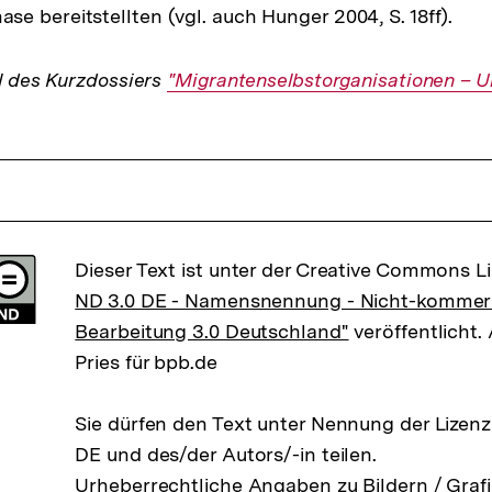
e bereitstellten (vgl. auch Hunger 2004, S. 18ff).
il des Kurzdossiers
Interner
"Migrantenselbstorganisationen – U
Link:
Dieser Text ist unter der Creative Commons L
ND 3.0 DE - Namensnennung - Nicht-kommerzi
Bearbeitung 3.0 Deutschland"
veröffentlicht.
Pries für bpb.de
Sie dürfen den Text unter Nennung der Lizen
DE und des/der Autors/-in teilen.
Urheberrechtliche Angaben zu Bildern / Grafi