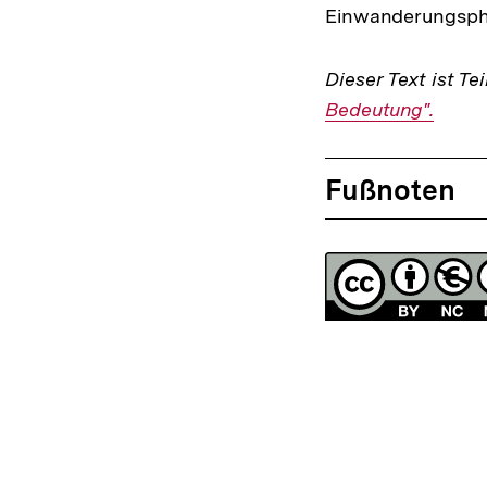
Einwanderungsphas
Dieser Text ist Te
Bedeutung".
Fussnoten
Fußnoten
Lizenz