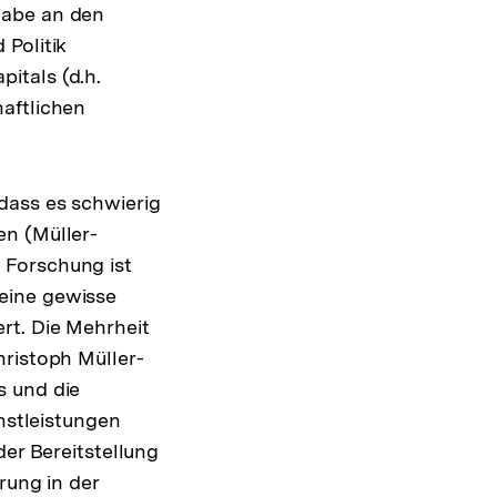
habe an den
 Politik
itals (d.h.
aftlichen
dass es schwierig
en (Müller-
 Forschung ist
eine gewisse
rt. Die Mehrheit
hristoph Müller-
s und die
enstleistungen
der Bereitstellung
rung in der