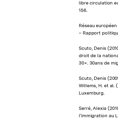
libre circulation 
156.
Réseau européen d
– Rapport politiqu
Scuto, Denis (20
droit de la nation
30+. 30ans de mi
Scuto, Denis (200
Willems, H. et al
Luxemburg.
Serré, Alexia (201
l’immigration au 