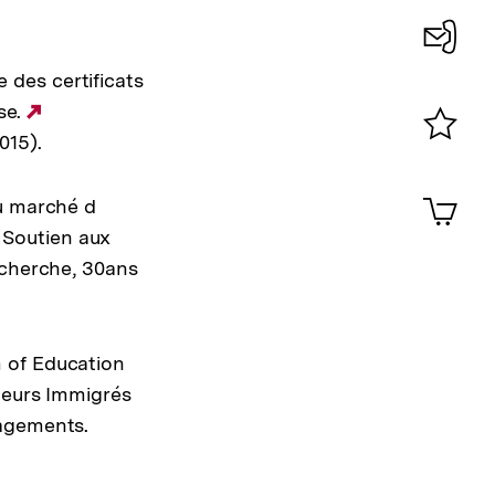
Konta
des certificats
0
sse.
Externer
015).
Link:
Merklist
ansehen
0
Artik
du marché d
im
e Soutien aux
Shop-
echerche, 30ans
Warenko
ansehen
 of Education
lleurs Immigrés
gagements.