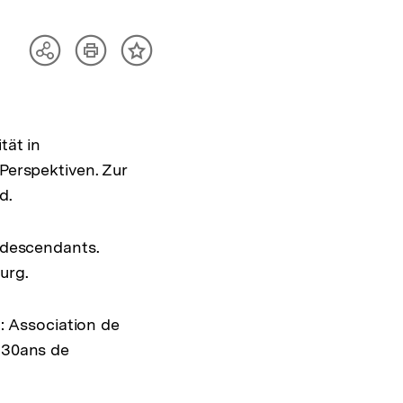
Artikel
Teilen
Inhalt
drucken
Optionen
merken
anzeigen
tät in
 Perspektiven. Zur
d.
s descendants.
urg.
n: Association de
, 30ans de