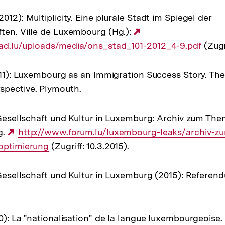
012): Multiplicity. Eine plurale Stadt im Spiegel der
ten. Ville de Luxembourg (Hg.):
Externer
ad.lu/uploads/media/ons_stad_101-2012_4-9.pdf
Link:
(Zugri
2011): Luxembourg as an Immigration Success Story. Th
spective. Plymouth.
, Gesellschaft und Kultur in Luxemburg: Archiv zum The
g.
Externer
http://www.forum.lu/luxembourg-leaks/archiv-z
roptimierung
Link:
(Zugriff: 10.3.2015).
, Gesellschaft und Kultur in Luxemburg (2015): Referen
0): La "nationalisation" de la langue luxembourgeoise. f