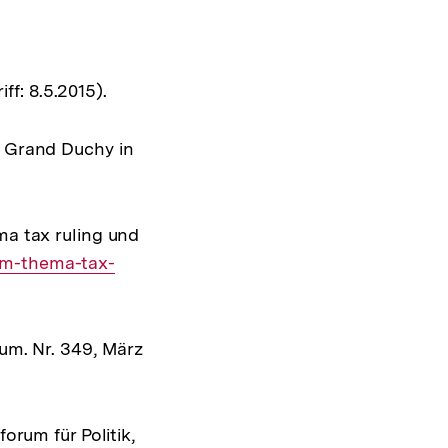
ff: 8.5.2015).
e Grand Duchy in
ma tax ruling und
um-thema-tax-
dum. Nr. 349, März
orum für Politik,