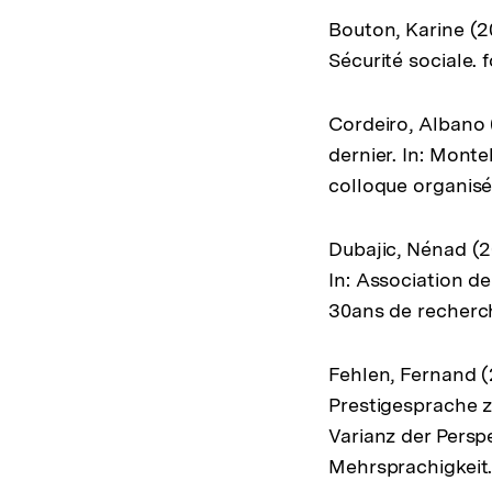
Bouton, Karine (20
Sécurité sociale. 
Cordeiro, Albano 
dernier. In: Mont
colloque organisé 
Dubajic, Nénad (2
In: Association d
30ans de recherc
Fehlen, Fernand (
Prestigesprache zu
Varianz der Pers
Mehrsprachigkeit. 