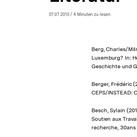
a
t
07.07.2015
/ 4 Minuten zu lesen
i
o
n
Berg, Charles/Milm
Luxemburg? In: He
Geschichte und G
Berger, Frédéric 
CEPS/INSTEAD: Ch
Besch, Sylain (201
Soutien aux Trava
recherche, 30ans