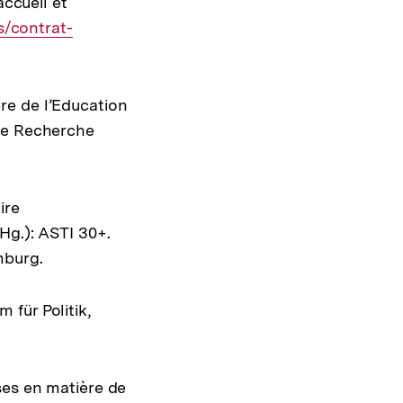
accueil et
s/contrat-
re de l’Education
 de Recherche
ire
Hg.): ASTI 30+.
mburg.
für Politik,
ses en matière de