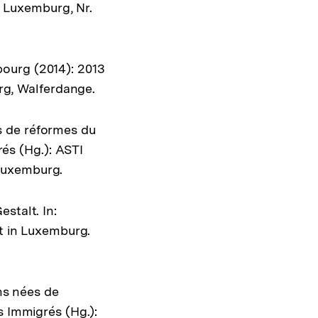
in Luxemburg, Nr.
ourg (2014): 2013
urg, Walferdange.
s de réformes du
rés (Hg.): ASTI
Luxemburg.
stalt. In:
it in Luxemburg.
ons nées de
s Immigrés (Hg.):