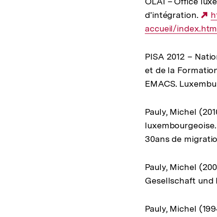
OLAI – Office luxe
d'intégration.
E
h
accueil/index.htm
L
PISA 2012 – Natio
et de la Formatio
EMACS. Luxembu
Pauly, Michel (20
luxembourgeoise. 
30ans de migrati
Pauly, Michel (20
Gesellschaft und K
Pauly, Michel (19