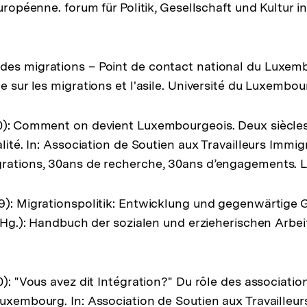
européenne. forum für Politik, Gesellschaft und Kultur 
es migrations – Point de contact national du Luxemb
e sur les migrations et l'asile. Université du Luxembo
10): Comment on devient Luxembourgeois. Deux siècle
alité. In: Association de Soutien aux Travailleurs Immig
grations, 30ans de recherche, 30ans d’engagements. 
9): Migrationspolitik: Entwicklung und gegenwärtige Ge
. (Hg.): Handbuch der sozialen und erzieherischen Arbe
0): "Vous avez dit Intégration?" Du rôle des associati
Luxembourg. In: Association de Soutien aux Travailleur