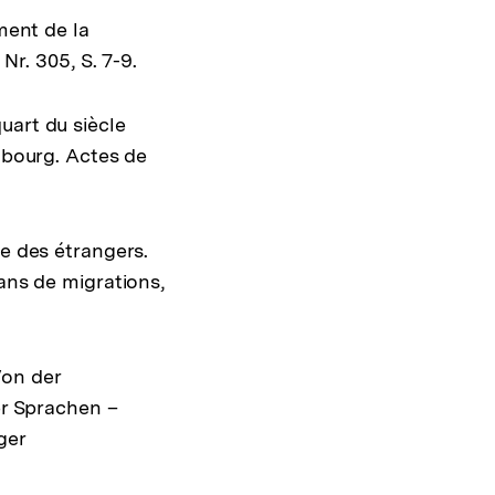
ment de la
Nr. 305, S. 7-9.
uart du siècle
embourg. Actes de
ue des étrangers.
ans de migrations,
Von der
er Sprachen –
ger