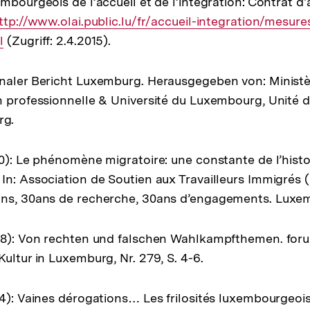
mbourgeois de l’accueil et de l’intégration: Contrat d'
xterner
ttp://www.olai.public.lu/fr/accueil-integration/mesure
l
ink:
(Zugriff: 2.4.2015).
naler Bericht Luxemburg. Herausgegeben von: Ministè
n professionnelle & Université du Luxembourg, Unité
rg.
10): Le phénomène migratoire: une constante de l’histo
In: Association de Soutien aux Travailleurs Immigrés (
ons, 30ans de recherche, 30ans d’engagements. Luxe
08): Von rechten und falschen Wahlkampfthemen. forum 
ultur in Luxemburg, Nr. 279, S. 4-6.
94): Vaines dérogations… Les frilosités luxembourgeoi