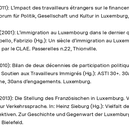
11): L’impact des travailleurs étrangers sur le finance
forum für Politik, Gesellschaft und Kultur in Luxemburg, 
(2001): L’immigration au Luxembourg dans le dernier q
ebello, Fabrizio (Hg.): Un siècle d’immigration au Lux
par le CLAE. Passerelles n.22, Thionville.
010): Bilan de deux décennies de participation politiq
e Soutien aux Travailleurs Immigrés (Hg.): ASTI 30+. 30
he, 30ans d’engagements. Luxemburg.
2013): Die Stellung des Französischen in Luxemburg. 
r Verkehrssprache. In: Heinz Sieburg (Hg.): Vielfalt d
pektiven. Zur Geschichte und Gegenwart der Luxembur
Bielefeld.