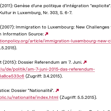
(2011): Genèse d’une politique d’intégration "explicite".
ultur in Luxemburg, Nr. 303, S. 6-7.
 (2007): Immigration to Luxembourg: New Challenges 
n Information Source:
Externer
tionpolicy.org/article/immigration-luxembourg-new-c
Link:
.5.2015).
 (2015): Dossier Referendum am 7. Juni.
Externer
lu/de/politik/am-7-juni-2015-das-referendum-
Link:
6a8ce533c6
(Zugriff: 3.4.2015).
stice: Dossier "Nationalité".
Externer
lic.lu/nationalite/index.html
(Zugriff: 5.5.2015).
Link: