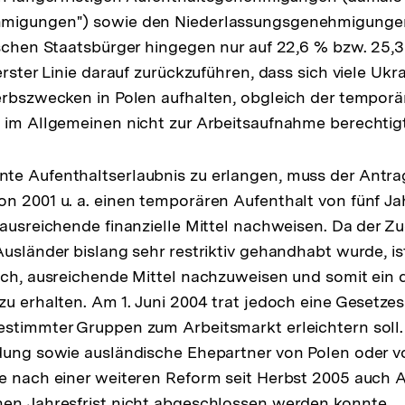
migungen") sowie den Niederlassungsgenehmigungen 
ischen Staatsbürger hingegen nur auf 22,6 % bzw. 25,3
erster Linie darauf zurückzuführen, dass sich viele Ukra
erbszwecken in Polen aufhalten, obgleich der temporä
 im Allgemeinen nicht zur Arbeitsaufnahme berechtigt
e Aufenthaltserlaubnis zu erlangen, muss der Antrags
n 2001 u. a. einen temporären Aufenthalt von fünf Jah
 ausreichende finanzielle Mittel nachweisen. Da der 
usländer bislang sehr restriktiv gehandhabt wurde, ist
ich, ausreichende Mittel nachzuweisen und somit ein 
zu erhalten. Am 1. Juni 2004 trat jedoch eine Gesetz
stimmter Gruppen zum Arbeitsmarkt erleichtern soll. 
ldung sowie ausländische Ehepartner von Polen oder 
e nach einer weiteren Reform seit Herbst 2005 auch 
nen Jahresfrist nicht abgeschlossen werden konnte.