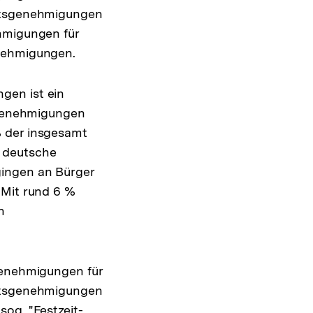
altsgenehmigungen
ehmigungen für
enehmigungen.
gen ist ein
n Genehmigungen
% der insgesamt
n deutsche
gingen an Bürger
 Mit rund 6 %
n
Genehmigungen für
altsgenehmigungen
og. "Festzeit-