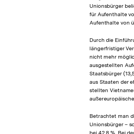
Unionsbürger bel
für Aufenthalte v
Aufenthalte von 
Durch die Einfüh
längerfristiger V
nicht mehr mögli
ausgestellten Au
Staatsbürger (13
aus Staaten der e
stellten Vietnam
außereuropäische
Betrachtet man di
Unionsbürger – s
bei 42,8 %. Bei d