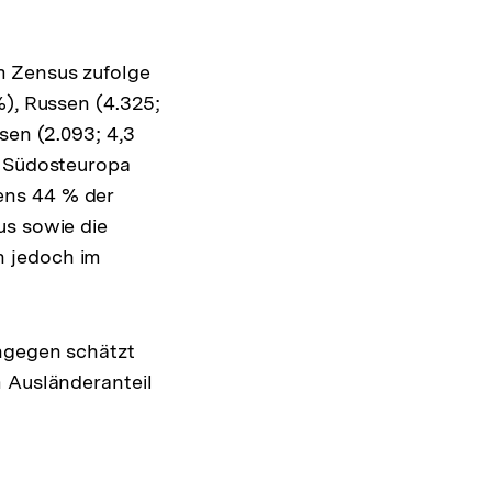
m Zensus zufolge
%), Russen (4.325;
sen (2.093; 4,3
s Südosteuropa
ens 44 % der
us sowie die
n jedoch im
ingegen schätzt
m Ausländeranteil