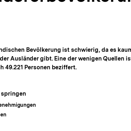
ndischen Bevölkerung ist schwierig, da es kaum
der Ausländer gibt. Eine der wenigen Quellen is
ch 49.221 Personen beziffert.
 springen
genehmigungen
len