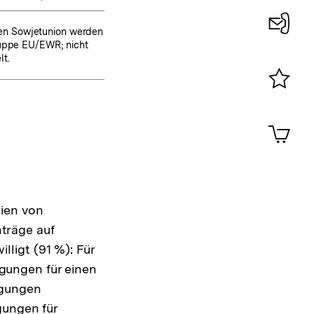
gen Sowjetunion werden
Gruppe EU/EWR; nicht
Konta
lt.
0
Merklist
ansehen
0
Artik
im
Shop-
Warenko
ansehen
rien von
träge auf
ligt (91 %): Für
gungen für einen
igungen
gungen für