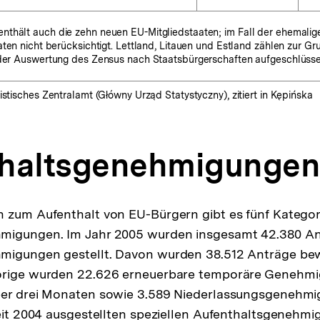
nthält auch die zehn neuen EU-Mitgliedstaaten; im Fall der ehemali
aaten nicht berücksichtigt. Lettland, Litauen und Estland zählen zur 
 der Auswertung des Zensus nach Staatsbürgerschaften aufgeschlüsse
istisches Zentralamt (Główny Urząd Statystyczny), zitiert in Kępińska
thaltsgenehmigungen
n zum Aufenthalt von EU-Bürgern gibt es fünf Katego
migungen. Im Jahr 2005 wurden insgesamt 42.380 An
igungen gestellt. Davon wurden 38.512 Anträge bewil
örige wurden 22.626 erneuerbare temporäre Genehmi
ber drei Monaten sowie 3.589 Niederlassungsgenehm
seit 2004 ausgestellten speziellen Aufenthaltsgenehmi