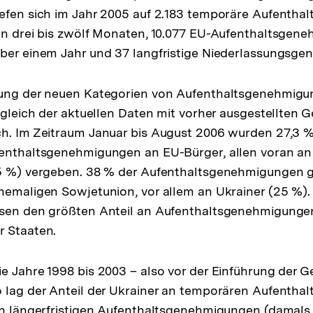
iefen sich im Jahr 2005 auf 2.183 temporäre Aufenth
on drei bis zwölf Monaten, 10.077 EU-Aufenthaltsgen
über einem Jahr und 37 langfristige Niederlassungsg
rung der neuen Kategorien von Aufenthaltsgenehmigun
ergleich der aktuellen Daten mit vorher ausgestellte
ch. Im Zeitraum Januar bis August 2006 wurden 27,3 
fenthaltsgenehmigungen an EU-Bürger, allen voran a
,5 %) vergeben. 38 % der Aufenthaltsgenehmigungen 
hemaligen Sowjetunion, vor allem an Ukrainer (25 %).
esen den größten Anteil an Aufenthaltsgenehmigunge
r Staaten.
e Jahre 1998 bis 2003 – also vor der Einführung der 
o lag der Anteil der Ukrainer an temporären Aufenth
en längerfristigen Aufenthaltsgenehmigungen (damals s