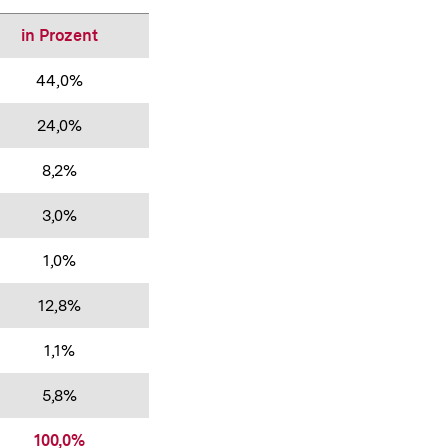
in Prozent
44,0%
24,0%
8,2%
3,0%
1,0%
12,8%
1,1%
5,8%
100,0%