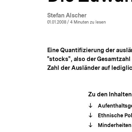
a
t
Stefan Alscher
i
o
01.01.2008
/ 4 Minuten zu lesen
n
Eine Quantifizierung der auslä
"stocks", also der Gesamtzahl 
Zahl der Ausländer auf ledigli
Zu den Inhalten
Aufenthalts
Ethnische Po
Minderheiten