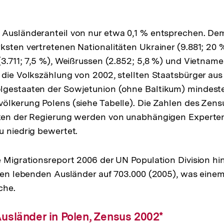
 Ausländeranteil von nur etwa 0,1 % entsprechen. De
ksten vertretenen Nationalitäten Ukrainer (9.881; 20 
(3.711; 7,5 %), Weißrussen (2.852; 5,8 %) und Vietname
 die Volkszählung von 2002, stellten Staatsbürger au
lgestaaten der Sowjetunion (ohne Baltikum) mindest
ölkerung Polens (siehe Tabelle). Die Zahlen des Zens
iken der Regierung werden von unabhängigen Experte
u niedrig bewertet.
e Migrationsreport 2006 der UN Population Division h
olen lebenden Ausländer auf 703.000 (2005), was eine
che.
usländer in Polen, Zensus 2002*