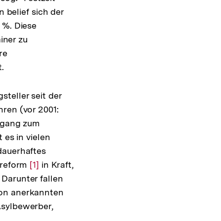
belief sich der
 %. Diese
iner zu
re
.
teller seit der
ren (vor 2001:
Zugang zum
 es in vielen
dauerhaftes
esreform
Zur
[1]
in Kraft,
Darunter fallen
Auflösung
von anerkannten
der
Asylbewerber,
Fußnote