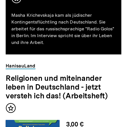
Masha Krichevskaja kam als jüdischer
Kontingentsflüchtling nach Deutschland. Sie
arbeitet für das russischsprachige "Radio Golos"
in Berlin. Im Interview spricht sie über ihr Leben
und ihre Arbeit.
HanisauLand
Religionen und miteinander
leben in Deutschland - jetzt
versteh ich das! (Arbeitsheft)
Inhalt
merken
3,00 €