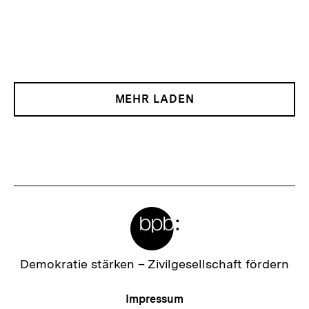
MEHR LADEN
Meta-
Links
Zur
Demokratie stärken –
Zivilgesellschaft fördern
Startseite
der
Meta-
Impressum
bpb