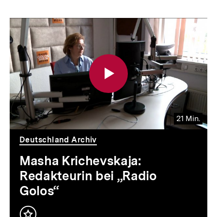
21 Min.
Video
Dauer
21
Deutschland Archiv
Min.
Masha Krichevskaja:
Redakteurin bei „Radio
Golos“