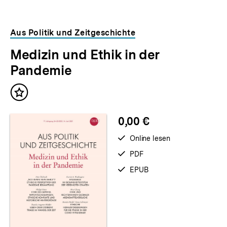
Aus Politik und Zeitgeschichte
Medizin und Ethik in der
Pandemie
Inhalt
merken
0,00 €
verfügbar
Online lesen
zum
verfügbar
PDF
als
verfügbar
EPUB
als