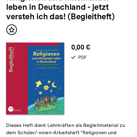
leben in Deutschland - jetzt
versteh ich das! (Begleitheft)
Inhalt
merken
0,00 €
verfügbar
PDF
als
Dieses Heft dient Lehrkräften als Begleitmaterial zu
dem Schüler/-innen-Arbeitsheft "Religionen und