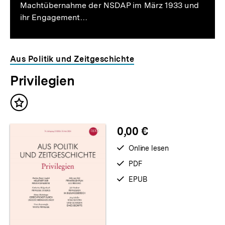
Machtübernahme der NSDAP im März 1933 und
ihr Engagement…
Aus Politik und Zeitgeschichte
Privilegien
Inhalt
merken
0,00 €
verfügbar
Online lesen
zum
verfügbar
PDF
als
verfügbar
EPUB
als