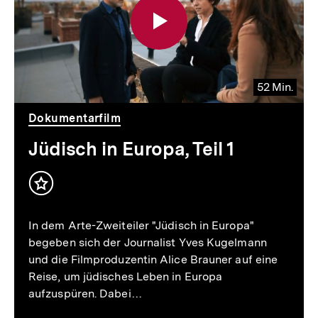
52 Min.
Video
Dauer
52
Dokumentarfilm
Min.
Jüdisch in Europa, Teil 1
In dem Arte-Zweiteiler "Jüdisch in Europa"
begeben sich der Journalist Yves Kugelmann
und die Filmproduzentin Alice Brauner auf eine
Reise, um jüdisches Leben in Europa
aufzuspüren. Dabei…