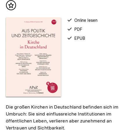
Inhalt
merken
verfügbar
Online lesen
zum
verfügbar
PDF
als
verfügbar
EPUB
als
Die großen Kirchen in Deutschland befinden sich im
Umbruch: Sie sind einflussreiche Institutionen im
öffentlichen Leben, verlieren aber zunehmend an
Vertrauen und Sichtbarkeit.